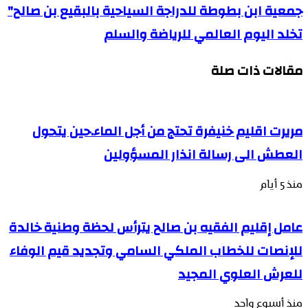
جمعية ابن بطوطة للدراجة السياحية بالبقيع بن صالح"
تخلد اليوم العالمي للرياضة والسلم
مقالات ذات صلة
مريرت اقليم خنيفرة تحتج من أجل الماء.حين يتحول
العطش الى رسالة انذار المسؤولين
منذ 5 أيام
عامل إقليم الفقيه بن صالح يترأس لحظة وطنية خالدة
للإنصات للخطاب الملكي السامي وتجديد قيم الوفاء
للعرش العلوي المجيد
منذ أسبوع واحد