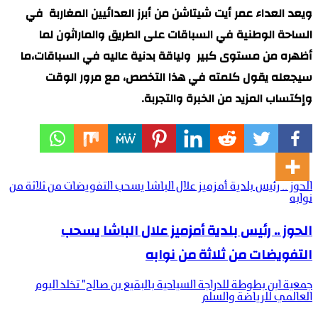
ويعد العداء عمر أيت شيتاشن من أبرز العدائيين المغاربة في
الساحة الوطنية في السباقات على الطريق والماراثون لما
أظهره من مستوى كبير ولياقة بدنية عاليه في السباقات،ما
سيجعله يقول كلمته في هذا التخصص، مع مرور الوقت
وإكتساب المزيد من الخبرة والتجربة.
الحوز .. رئيس بلدية أمزميز علال الباشا يسحب التفويضات من ثلاثة من
نوابه
الحوز .. رئيس بلدية أمزميز علال الباشا يسحب
التفويضات من ثلاثة من نوابه
جمعية ابن بطوطة للدراجة السياحية بالبقيع بن صالح" تخلد اليوم
العالمي للرياضة والسلم