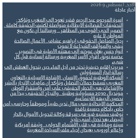
الأحد, أغسطس 9 2026
أخبار عاجلة
أسرة المرحوم عبد الرحيم فقير تعود الى المغرب وتؤكد :
التحقيقات القضائية الايطالية متواصلة لكشف الحقيقة كاملة .
الضمير الحي أقوى من المظاهر… ورسالتنا أن نكون مع
المواطن لا عليه
رحيل المناضل الحقوقي إبراهيم عشاف.. الأعمال الصالحة
تبقى والمواقف الشجاعة لا تموت
أنوار حسن يعلن عودته إلى مهنته الأصلية في التصوير…
عدسة توثق أفراح الأسر المغربية ورسالة إنسانية قبل كل
شيء
مريرت اقليم خنيفرة تحتج من أجل الماء.حين يتحول العطش الى
رسالة انذار المسؤولين
الشبكة الوطنية لحقوق الإنسان: الإشادة الإسبانية بالتعاون
المغربي تُسقط حملات التضليل وتؤكد أن مافيات الاتجار بالبشر
والإشاعات هي الخطر الحقيقي على أمن واستقرار الوطن
مونديال 2030 مسؤولية وطنية ..والنجاح الحقيقي يبدأ من
تحصين الجبهة الاجتماعية.
المحكمة الابتدائية ببني ملال تدين طبيباً وموظفاً وحارسي أمن
خاص بأحكام حبسية نافذة
توقيف مشتبه فيه في سرقة وكالة لتحويل الأموال بالدار
البيضاء بعد تدخل أمني ناجح
سبتة ومليلية في قلب الاهتمام الدولي.. وثيقة أمريكية
وإعلام أوروبي يعيدان إحياء ملف السيادة المغربية