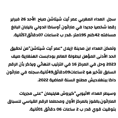
سجل العداء المغربي عمر أيت شيتاشن صباح الأحد 26 فبراير
رقما شخصيا جديدا في ماراثون أوساكا الدولي باليابان البالغ
مسافته 42كلم 195متر ،قدر ب 2ساعات 07دقائق57ثانية.
وتمكن العداء ابن مدينة ازيلال “عمر أيت شيتاشن”من تحقيق
الحد الأدنى المؤهل لبطولة العالم بودابست الهنغارية صيف
2023 وحل في المركز 16 في الترتيب النهائي ويذكر بأن الرقم
السابق للأخير هو 2ساعات09دقائق49ثانية،سجله في ماراثون
داكا ببنغلاديش مطلع السنة الماضية 2022.
وسيطر العداء الاثيوبي”كيروش هايليمان “على مجريات
الماراثون،بالفوز بالمركز الأول ومحطما الرقم القياسي للسباق
بتوقيت قوي قدر ب 2 ساعات 06 دقائق 01ثانية.