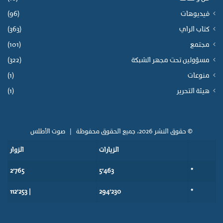
فيديوهات
(96)
كتاب الراي
(363)
مجتمع
(101)
مسؤولين تحت مجهر الشبكة
(322)
منوعات
(1)
هيئة التحرير
(1)
© حقوق النشر 2026، جميع الحقوق محفوظة |
صوت الأطلس
الزيارات
الزوار
2٬765
5٬463
*
| 112٬253
294٬230
*