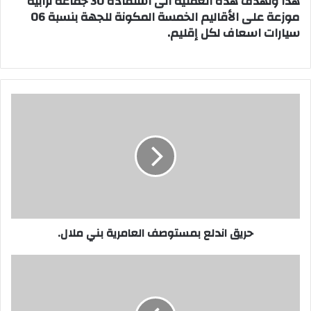
هذا وتهدف هذه العملية الى استفادة 30 جماعة ترابية
موزعة على الأقاليم الخمسة المكونة للجهة بنسبة 06
سيارات اسعاف لكل إقليم.
ح
ر
ي
ق
ا
ن
د
ل
ع
حريق اندلع بمستوصف العامرية بني ملال.
ب
م
س
ش
ت
ب
و
ا
ص
ن