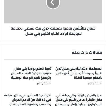
ف
ط
ا
ا
ل
ئ
ع
ش
ا
ي
شبان طائشين قاموا بعملية حرق بيت سكني بجماعة
م
ن
لعيايطة اولاد اكناو اقليم بني ملال.
ر
ق
ي
ا
ة
م
ب
و
مقالات ذات صلة
ن
ا
ي
ب
م
ع
المحكمة الابتدائية ببني ملال تدين
تحية العلم بولاية بني ملال-
ل
م
طبيباً وموظفاً وحارسي أمن خاص
خنيفرة.. تجديد للوفاء للعرش
ا
ل
بأحكام حبسية نافذة
وترسيخ لقيم الوحدة الوطنية
ل
ي
.
ة
منذ 4 أيام
منذ 7 أيام
ح
ر
صور بالفيديو لزيارة والي جهة بني
ندوة عيد العرش ببني ملال . قراءة
ق
ملال خنيفرة عامل إقليم بني ملال
في 12 قرنا من تلاحم العرش
ب
الى دواوير الجبلية بإقليم بني ملال
والشعب ومسيرة المغرب نحو