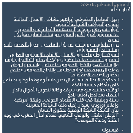
الخميس, أغسطس 6 2026
أخبار عاجلة
رحيل المناضل الحقوقي إبراهيم عشاف.. الأعمال الصالحة
تبقى والمواقف الشجاعة لا تموت
أنوار حسن يعلن عودته إلى مهنته الأصلية في التصوير…
عدسة توثق أفراح الأسر المغربية ورسالة إنسانية قبل كل
شيء
مريرت اقليم خنيفرة تحتج من أجل الماء.حين يتحول العطش الى
رسالة انذار المسؤولين
الشبكة الوطنية لحقوق الإنسان: الإشادة الإسبانية بالتعاون
المغربي تُسقط حملات التضليل وتؤكد أن مافيات الاتجار بالبشر
والإشاعات هي الخطر الحقيقي على أمن واستقرار الوطن
مونديال 2030 مسؤولية وطنية ..والنجاح الحقيقي يبدأ من
تحصين الجبهة الاجتماعية.
المحكمة الابتدائية ببني ملال تدين طبيباً وموظفاً وحارسي أمن
خاص بأحكام حبسية نافذة
توقيف مشتبه فيه في سرقة وكالة لتحويل الأموال بالدار
البيضاء بعد تدخل أمني ناجح
سبتة ومليلية في قلب الاهتمام الدولي.. وثيقة أمريكية
وإعلام أوروبي يعيدان إحياء ملف السيادة المغربية
بيان الشبكة الشبكة الوطنية لحقوق الانسان
“الوطن أمانة… والوعي الشعبي صمام أمان المغرب في وجه
الفتنة ودعاة الفوضى”
فيسبوك