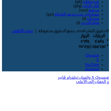
فيديوهات
(96)
كتاب الراي
(363)
مجتمع
(100)
مسؤولين تحت مجهر الشبكة
(321)
منوعات
(1)
هيئة التحرير
(1)
© حقوق النشر 2026، جميع الحقوق محفوظة |
صوت الأطلس
الزيارات
الزوار
2٬765
5٬463
*
| 112٬253
294٬230
*
فيسبوك
‫X
‫YouTube
انستقرام
فيسبوك
‫X
واتساب
تيلقرام
ڤايبر
زر الذهاب إلى الأعلى