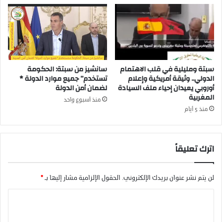
ب
ر
م
ض
ق
ا
ه
ل
ى
ج
ا
ه
سبتة ومليلية في قلب الاهتمام
سانشيز من سبتة: الحكومة
ل
و
الدولي.. وثيقة أمريكية وإعلام
تستخدم” جميع موارد الدولة *
ح
ي
أوروبي يعيدان إحياء ملف السيادة
لضمان أمن الدولة
ن
ل
المغربية
ي
ل
منذ أسبوع واحد
و
ا
منذ 5 أيام
ي
ق
ب
ت
ن
ص
اترك تعليقاً
ي
ا
م
د
ل
ا
لن يتم نشر عنوان بريدك الإلكتروني.
الحقول الإلزامية مشار إليها بـ
*
ا
ل
ل
ا
ا
ج
ل
ت