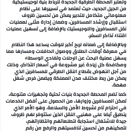
وتعتبر المحطة الطرقية الجديدة للرباط بنية لوجيستيكية
من الجيل الجديد، حيث تعتمد في تسييرها على نظام
معلوماتي متكامل للتدبير يمكن من تحسين ظروف
استقبال وإرشاد المسافرين، وضمان إدارة مثلى لعمليات
نقل المسافرين واللوجيستيك بالإضافة إلى تسهيل عمليات
اقتناء تذاكر السفر.
وبالإضافة إلى ضمانه لربح أكبر للوقت يساعد هذا النظام
في معرفة أوقات انطلاق ووصول الحافلات ومسارها مما
يسهل عملية البحث عن الرحلات وتفادي الوسطاء
ومكافحة كل زيادة غير مشروعة في أسعار التذاكر، وذلك
من أجل النهوض بقطاع النقل الطرقي للمسافرين الذي
يمكن من ربط مختلف مدن المملكة ويضمن فرص شغل
مهمة.
كما تضم المحطة الجديدة بنيات تحتية وتجهيزات متنوعة،
تمكن المسافرين وزوارها، من الحصول على أفضل الخدمات
في احترام تام لشروط الأمن والسلامة. وهو الأمر الذي
ينطبق أيضا على مهنيي النقل الذين ستتوفر لهم ظروف
جيدة للاشتغال استجابة لتطلعاتهم وانتظاراتهم،
لتمكينهم من تحسين تنافسيتهم والرفع من رقم