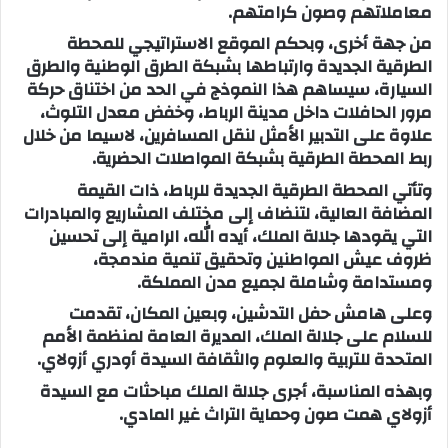
معاملاتهم وصون كرامتهم.
من جهة أخرى، وبحكم الموقع الاستراتيجي للمحطة
الطرقية الجديدة وارتباطها بشبكة الطرق الوطنية والطرق
السيارة، سيساهم هذا النموذج في الحد من اختناق حركة
مرور الحافلات داخل مدينة الرباط، وخفض معدل التلوث،
علاوة على التدبير الأمثل لنقل المسافرين، لاسيما من خلال
ربط المحطة الطرقية بشبكة المواصلات الحضرية.
وتأتي المحطة الطرقية الجديدة للرباط، ذات القيمة
المضافة العالية، لتنضاف إلى مختلف المشاريع والمبادرات
التي يقودها جلالة الملك، أيده الله، الرامية إلى تحسين
ظروف عيش المواطنين وتحقيق تنمية مندمجة،
ومستدامة وشاملة لجميع مدن المملكة.
وعلى هامش حفل التدشين، وبعين المكان، تقدمت
للسلام على جلالة الملك، المديرة العامة لمنظمة الأمم
المتحدة للتربية والعلوم والثقافة السيدة أودري أزولاي.
وبهذه المناسبة، أجرى جلالة الملك مباحثات مع السيدة
أزولاي همت صون وحماية التراث غير المادي.