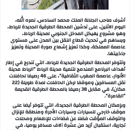
أشرف صاحب الجلالة الملك محمد السادس، نصره الله،
اليوم الاثنين، على تدشين المحطة الطرقية الجديدة للرباط،
وهو مشروع يهيكل المدخل الجنوبي لمدينة الرباط،
ويساهم في تحديث قطاع النقل بين المدن على مستوى
عاصمة المملكة، وكذا تعزيز إشعاع صورة المدينة وتعزيز
جاذبيتها.
وتتوفر المحطة الطرقية الجديدة للرباط، التي تندرج في إطار
أهداف البرنامج المندمج لتنمية مدينة الرباط “الرباط مدينة
الأنوار، عاصمة المغرب الثقافية”، على 46 رصيفا لحافلات
نقل المسافرين وموقفا لركن الحافلات لمدة طويلة (22
مكان)، في مقابل 38 رصيفا بالمحطة الطرقية القديمة
“القامرة”.
وبإمكان المحطة الطرقية الجديدة، التي تتوفر أيضا على
موقف خارجي للسيارات وسيارات الأجرة ومنطقة للإنزال
والتوقف المؤقت فضلا عن فضاءات للإطعام ومحلات
تجارية، استقبال أزيد من عشرة آلاف مسافر يوميا، في