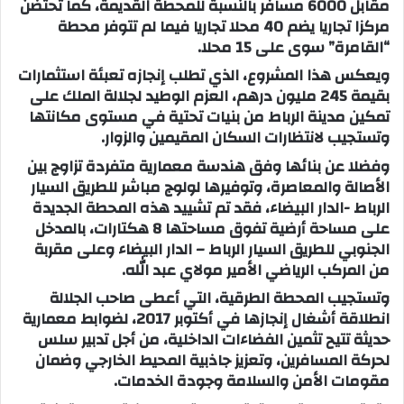
مقابل 6000 مسافر بالنسبة للمحطة القديمة، كما تحتضن
مركزا تجاريا يضم 40 محلا تجاريا فيما لم تتوفر محطة
“القامرة” سوى على 15 محلا.
ويعكس هذا المشروع، الذي تطلب إنجازه تعبئة استثمارات
بقيمة 245 مليون درهم، العزم الوطيد لجلالة الملك على
تمكين مدينة الرباط من بنيات تحتية في مستوى مكانتها
وتستجيب لانتظارات السكان المقيمين والزوار.
وفضلا عن بنائها وفق هندسة معمارية متفردة تزاوج بين
الأصالة والمعاصرة، وتوفيرها لولوج مباشر للطريق السيار
الرباط -الدار البيضاء، فقد تم تشييد هذه المحطة الجديدة
على مساحة أرضية تفوق مساحتها 8 هكتارات، بالمدخل
الجنوبي للطريق السيار الرباط – الدار البيضاء وعلى مقربة
من المركب الرياضي الأمير مولاي عبد الله.
وتستجيب المحطة الطرقية، التي أعطى صاحب الجلالة
انطلاقة أشغال إنجازها في أكتوبر 2017، لضوابط معمارية
حديثة تتيح تثمين الفضاءات الداخلية، من أجل تدبير سلس
لحركة المسافرين، وتعزيز جاذبية المحيط الخارجي وضمان
مقومات الأمن والسلامة وجودة الخدمات.