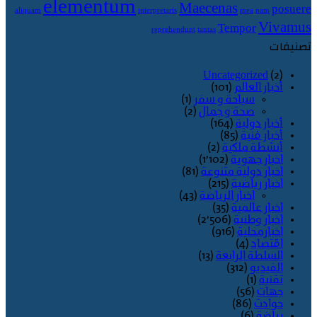
elementum
Maecenas
posuere
aliquam
interpretaris
mea
nam
Vivamus
Tempor
reprehendunt
tantas
تصنيفات
Uncategorized
(2)
أخبار العالم
(101)
سياحة و سفر
(1)
صحة و جمال
(2)
أخبار دولية
(164)
أخبار فنية
(85)
أنشطة ملكية
(2)
اخبار جهوية
(1٬102)
اخبار دولية متنوعة
(81)
اخبار رياضية
(215)
اخبار الرياضة
(43)
اخبار عالمية
(35)
اخبار وطنية
(2٬506)
اخبارمحلية
(916)
اقتصاد
(4)
السلطة الرابعة
(13)
الفيديو
(312)
تقنية
(1)
جهات
(56)
حوادث
(86)
رياضة
(6)