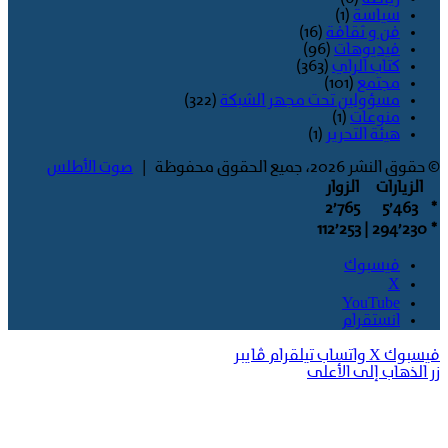
سياسة
(1)
فن و ثقافة
(16)
فيديوهات
(96)
كتاب الراي
(363)
مجتمع
(101)
مسؤولين تحت مجهر الشبكة
(322)
منوعات
(1)
هيئة التحرير
(1)
© حقوق النشر 2026، جميع الحقوق محفوظة |
صوت الأطلس
الزيارات
الزوار
2٬765
5٬463
*
| 112٬253
294٬230
*
فيسبوك
‫X
‫YouTube
انستقرام
فيسبوك
‫X
واتساب
تيلقرام
ڤايبر
زر الذهاب إلى الأعلى