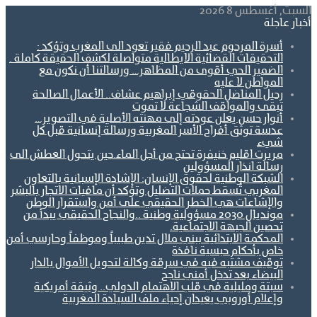
السبت, أغسطس 8 2026
أخبار عاجلة
أسرة المرحوم عبد الرحيم فقير تعود الى المغرب وتؤكد :
التحقيقات القضائية الايطالية متواصلة لكشف الحقيقة كاملة .
الضمير الحي أقوى من المظاهر… ورسالتنا أن نكون مع
المواطن لا عليه
رحيل المناضل الحقوقي إبراهيم عشاف.. الأعمال الصالحة
تبقى والمواقف الشجاعة لا تموت
أنوار حسن يعلن عودته إلى مهنته الأصلية في التصوير…
عدسة توثق أفراح الأسر المغربية ورسالة إنسانية قبل كل
شيء
مريرت اقليم خنيفرة تحتج من أجل الماء.حين يتحول العطش الى
رسالة انذار المسؤولين
الشبكة الوطنية لحقوق الإنسان: الإشادة الإسبانية بالتعاون
المغربي تُسقط حملات التضليل وتؤكد أن مافيات الاتجار بالبشر
والإشاعات هي الخطر الحقيقي على أمن واستقرار الوطن
مونديال 2030 مسؤولية وطنية ..والنجاح الحقيقي يبدأ من
تحصين الجبهة الاجتماعية.
المحكمة الابتدائية ببني ملال تدين طبيباً وموظفاً وحارسي أمن
خاص بأحكام حبسية نافذة
توقيف مشتبه فيه في سرقة وكالة لتحويل الأموال بالدار
البيضاء بعد تدخل أمني ناجح
سبتة ومليلية في قلب الاهتمام الدولي.. وثيقة أمريكية
وإعلام أوروبي يعيدان إحياء ملف السيادة المغربية