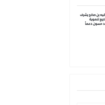
قيه بن صالح يشرف
يع تنموية
اد حسون دعماً