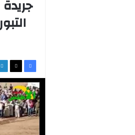
جريدة
التبور
فيسبوك
‫X