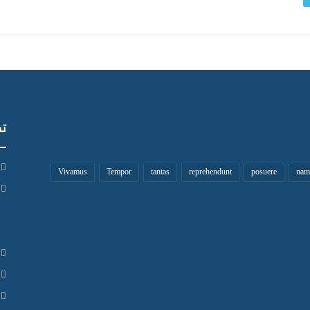
ن
ص
ا
ل
ح
م
ن
ا
س
تص
ب
ة
ا
Vivamus
Tempor
tantas
reprehendunt
posuere
nam
ل
ذ
ك
ر
ى
6
7
ل
ع