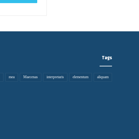
ل
ي
م
خ
ر
ي
ب
ك
ة
Tags
mea
Maecenas
interpretaris
elementum
aliquam