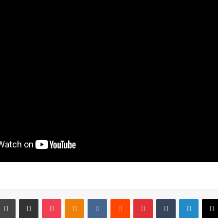
‫X
لينكدإن
‏Tumblr
بينتيريست
‏Reddit
‏VKontakte
Odnoklassniki
‫Pocket
مشاركة عبر البريد