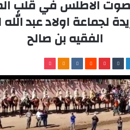
 صوت الاطلس في قلب ال
يدة لجماعة اولاد عبد الله 
الفقيه بن صالح
لينكدإن
‏Tumblr
بينتيريست
‏Reddit
‏VKontakte
Odnoklassniki
‫Pocket