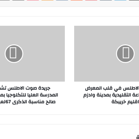
ج
ر
ي
د
ة
ص
و
ت
ا
الاطلس في قلب المعرض
جريدة صوت الاطلس تشا
ل
ة التقليدية بمدينة وادزم
المدرسة العليا للتكلوجيا بم
ا
اقليم خريبكة
صالح مناسبة الذكرى 67لعيد الاستقلال.
ط
ل
س
ت
ش
ا