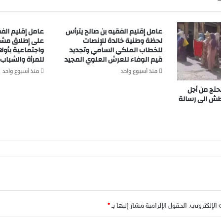
ر
ك
ا
عامل إقليم الفقيه بن صالح يترأس
عامل إقليم الف
ح
لحظة وطنية خالدة للإنصات
على إطلاق مشار
ت
للخطاب الملكي السامي وتجديد
واجتماعية بأول
ف
قيم الوفاء للعرش العلوي المجيد
للمرأة والشباب
ا
منذ أسبوع واحد
منذ أسبوع واحد
ل
ا
حتج من أجل
ل
طش الى رسالة
م
د
ر
س
ة
ا
ل
ع
ل
ي
 الإلكتروني.
الحقول الإلزامية مشار إليها بـ
*
ا
ل