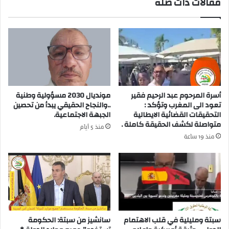
مقالات ذات صلة
ح
ا
ق
ق
و
ل
ن
ي
ا
م
ل
ش
ت
ي
ك
ش
ر
ا
أسرة المرحوم عبد الرحيم فقير
مونديال 2030 مسؤولية وطنية
ي
و
تعود الى المغرب وتؤكد :
..والنجاح الحقيقي يبدأ من تحصين
م
ة
التحقيقات القضائية الايطالية
الجبهة الاجتماعية.
متواصلة لكشف الحقيقة كاملة .
منذ 5 أيام
منذ 19 ساعة
سبتة ومليلية في قلب الاهتمام
سانشيز من سبتة: الحكومة