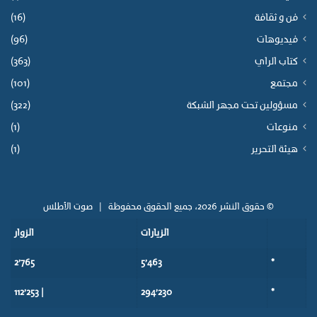
فن و ثقافة
(16)
فيديوهات
(96)
كتاب الراي
(363)
مجتمع
(101)
مسؤولين تحت مجهر الشبكة
(322)
منوعات
(1)
هيئة التحرير
(1)
© حقوق النشر 2026، جميع الحقوق محفوظة |
صوت الأطلس
الزيارات
الزوار
2٬765
5٬463
*
| 112٬253
294٬230
*