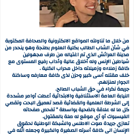
من خلال ما تناولته المواقع الالكترونية والصحافة المكتوبة
في شأن الشاب الطالب بكلية العلوم بطنجة وهو ينحدر من
مدينة العرائش الذي تم اغتياله من طرف مجهولين
شياطين الإنس وله أخلاق عالية وأداب رفيع المستوى مع
كافة زملاءه وزميلاته داخل محراب الكلية .
خلف مقتله أسى كبير وحزن لذى كافة معارفه وساكنة
الجوار لمنزلهم.
جريمة نكراء في حق الشباب الصالح.
النيابة العامة الاستئنافية والابتدائية أعطت أوامر مشددة
إلى الشرطة العلمية والقضائية قصد تعميق البحت وتقصي
كل ما له علاقة بالضحية بواسطة ” تفحص صفحاته
الفيسبوك أو أي موقع له صلة بالمقتول.
تعازي جريدة صوت الاطلس والشبكة الوطنية لحقوق
الإنسان الى كافة أسرته الصغيرة والكبيرة وجعله الله في