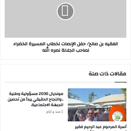
ف
ن
ق
م
ي
ا
ه
أ
ب
ك
ن
ث
ص
الفقيه بن صالح/ حفل الإنصات لخطاب المسيرة الخضراء
ر
ا
لصاحب الجلالة نصره الله
ه
ل
م
ح
ف
/
ي
ح
مقالات ذات صلة
ز
ف
م
ل
ا
ا
ن
مونديال 2030 مسؤولية وطنية
ل
..والنجاح الحقيقي يبدأ من تحصين
ا
إ
الجبهة الاجتماعية.
ل
ن
م
ص
منذ 4 أيام
ص
ا
ل
ت
أسرة المرحوم عبد الرحيم فقير
ح
ل