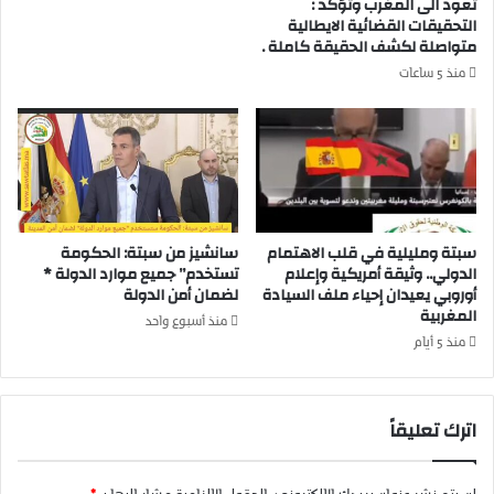
تعود الى المغرب وتؤكد :
ة
خ
التحقيقات القضائية الايطالية
ا
متواصلة لكشف الحقيقة كاملة .
ط
ل
ا
منذ 5 ساعات
ذ
ب
ا
ا
ت
ل
ي
م
ة
س
ت
ي
ح
ر
سبتة ومليلية في قلب الاهتمام
سانشيز من سبتة: الحكومة
ت
ة
الدولي.. وثيقة أمريكية وإعلام
تستخدم” جميع موارد الدولة *
م
ا
أوروبي يعيدان إحياء ملف السيادة
لضمان أمن الدولة
ج
ل
المغربية
ه
خ
منذ أسبوع واحد
ر
ض
منذ 5 أيام
ا
ر
ل
ا
ش
ء
اترك تعليقاً
ب
ل
ك
ص
ة
ا