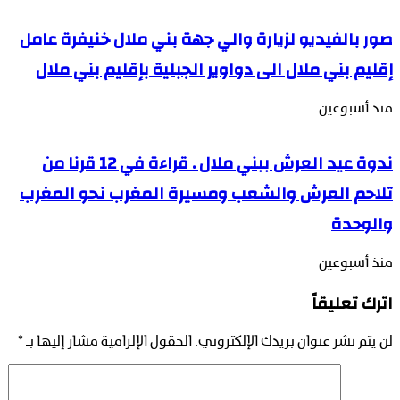
صور بالفيديو لزيارة والي جهة بني ملال خنيفرة عامل
إقليم بني ملال الى دواوير الجبلية بإقليم بني ملال
منذ أسبوعين
ندوة عيد العرش ببني ملال . قراءة في 12 قرنا من
تلاحم العرش والشعب ومسيرة المغرب نحو المغرب
والوحدة
منذ أسبوعين
اترك تعليقاً
لن يتم نشر عنوان بريدك الإلكتروني.
الحقول الإلزامية مشار إليها بـ
*