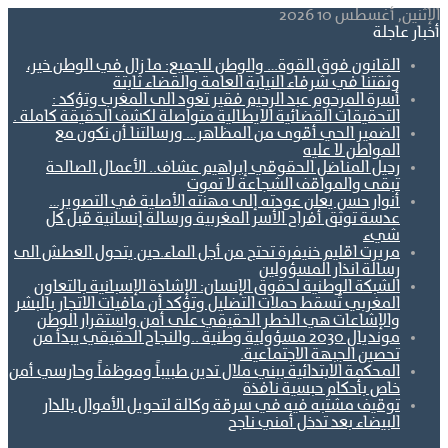
الإثنين, أغسطس 10 2026
أخبار عاجلة
القانون فوق القوة… والوطن للجميع: ما زال في الوطن خير،
وثقتنا في شرفاء النيابة العامة والقضاء ثابتة
أسرة المرحوم عبد الرحيم فقير تعود الى المغرب وتؤكد :
التحقيقات القضائية الايطالية متواصلة لكشف الحقيقة كاملة .
الضمير الحي أقوى من المظاهر… ورسالتنا أن نكون مع
المواطن لا عليه
رحيل المناضل الحقوقي إبراهيم عشاف.. الأعمال الصالحة
تبقى والمواقف الشجاعة لا تموت
أنوار حسن يعلن عودته إلى مهنته الأصلية في التصوير…
عدسة توثق أفراح الأسر المغربية ورسالة إنسانية قبل كل
شيء
مريرت اقليم خنيفرة تحتج من أجل الماء.حين يتحول العطش الى
رسالة انذار المسؤولين
الشبكة الوطنية لحقوق الإنسان: الإشادة الإسبانية بالتعاون
المغربي تُسقط حملات التضليل وتؤكد أن مافيات الاتجار بالبشر
والإشاعات هي الخطر الحقيقي على أمن واستقرار الوطن
مونديال 2030 مسؤولية وطنية ..والنجاح الحقيقي يبدأ من
تحصين الجبهة الاجتماعية.
المحكمة الابتدائية ببني ملال تدين طبيباً وموظفاً وحارسي أمن
خاص بأحكام حبسية نافذة
توقيف مشتبه فيه في سرقة وكالة لتحويل الأموال بالدار
البيضاء بعد تدخل أمني ناجح