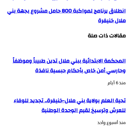
انطلاق يرنامج لمواكبة 800 حامل مشروع بجهة بني
ملال خنيفرة
مقالات ذات صلة
المحكمة الابتدائية ببني ملال تدين طبيباً وموظفاً
وحارسي أمن خاص بأحكام حبسية نافذة
منذ 6 أيام
تحية العلم بولاية بني ملال-خنيفرة.. تجديد للوفاء
للعرش وترسيخ لقيم الوحدة الوطنية
منذ أسبوع واحد