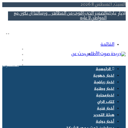
السبت, أغسطس 8 2026
أخبار عاجلة
الضمير الحي أقوى من المظاهر… ورسالتنا أن نكون مع
المواطن لا عليه
القائمة
فيسبوك
بحث عن
‫X
‫YouTube
انستقرام
الرئيسية
اخبار جهوية
اخبار رياضية
اخبار وطنية
اخبارمحلية
كتاب الراي
أخبار فنية
هيئة التحرير
أخبار دولية