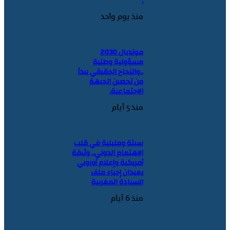
.
منذ يوم واحد
مونديال 2030
مسؤولية وطنية
..والنجاح الحقيقي يبدأ
من تحصين الجبهة
الاجتماعية.
منذ 5 أيام
سبتة ومليلية في قلب
الاهتمام الدولي.. وثيقة
أمريكية وإعلام أوروبي
يعيدان إحياء ملف
السيادة المغربية
منذ 6 أيام