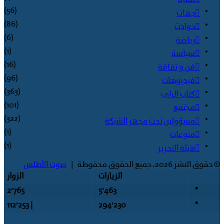
(56)
جهات
(86)
حوادث
(6)
رياضة
(1)
سياسة
(16)
فن و ثقافة
(96)
فيديوهات
(363)
كتاب الراي
(101)
مجتمع
(322)
مسؤولين تحت مجهر الشبكة
(1)
منوعات
(1)
هيئة التحرير
© حقوق النشر 2026، جميع الحقوق محفوظة |
صوت الأطلس
الزيارات
الزوار
2٬765
5٬463
*
| 112٬253
294٬230
*