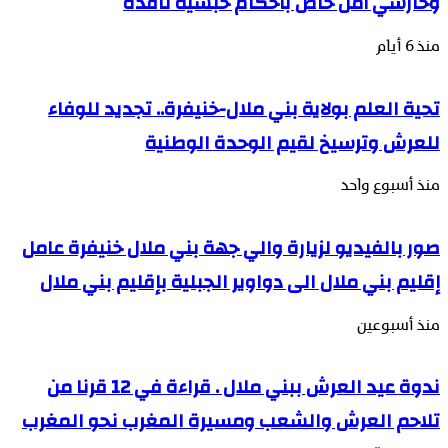
وحارسي أمن خاص بأحكام حبسية نافذة
منذ 6 أيام
تحية العلم بولاية بني ملال-خنيفرة.. تجديد للوفاء
للعرش وترسيخ لقيم الوحدة الوطنية
منذ أسبوع واحد
صور بالفيديو لزيارة والي جهة بني ملال خنيفرة عامل
إقليم بني ملال الى دواوير الجبلية بإقليم بني ملال
منذ أسبوعين
ندوة عيد العرش ببني ملال . قراءة في 12 قرنا من
تلاحم العرش والشعب ومسيرة المغرب نحو المغرب