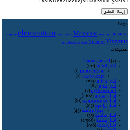
المتصفح لاستخدامها المرة المقبلة في تعليقي.
Tags
elementum
Maecenas
posuere
aliquam
interpretaris
mea
nam
Vivamus
Tempor
reprehendunt
tantas
تصنيفات
Uncategorized
(2)
أخبار العالم
(101)
سياحة و سفر
(1)
صحة و جمال
(2)
أخبار دولية
(164)
أخبار فنية
(85)
أنشطة ملكية
(2)
اخبار جهوية
(1٬102)
اخبار دولية متنوعة
(81)
اخبار رياضية
(215)
اخبار الرياضة
(43)
اخبار عالمية
(35)
اخبار وطنية
(2٬506)
اخبارمحلية
(916)