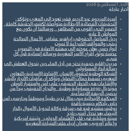
الأحد, أغسطس 9 2026
أخبار عاجلة
أسرة المرحوم عبد الرحيم فقير تعود الى المغرب وتؤكد :
التحقيقات القضائية الايطالية متواصلة لكشف الحقيقة كاملة .
الضمير الحي أقوى من المظاهر… ورسالتنا أن نكون مع
المواطن لا عليه
رحيل المناضل الحقوقي إبراهيم عشاف.. الأعمال الصالحة
تبقى والمواقف الشجاعة لا تموت
أنوار حسن يعلن عودته إلى مهنته الأصلية في التصوير…
عدسة توثق أفراح الأسر المغربية ورسالة إنسانية قبل كل
شيء
مريرت اقليم خنيفرة تحتج من أجل الماء.حين يتحول العطش الى
رسالة انذار المسؤولين
الشبكة الوطنية لحقوق الإنسان: الإشادة الإسبانية بالتعاون
المغربي تُسقط حملات التضليل وتؤكد أن مافيات الاتجار بالبشر
والإشاعات هي الخطر الحقيقي على أمن واستقرار الوطن
مونديال 2030 مسؤولية وطنية ..والنجاح الحقيقي يبدأ من
تحصين الجبهة الاجتماعية.
المحكمة الابتدائية ببني ملال تدين طبيباً وموظفاً وحارسي أمن
خاص بأحكام حبسية نافذة
توقيف مشتبه فيه في سرقة وكالة لتحويل الأموال بالدار
البيضاء بعد تدخل أمني ناجح
سبتة ومليلية في قلب الاهتمام الدولي.. وثيقة أمريكية
وإعلام أوروبي يعيدان إحياء ملف السيادة المغربية