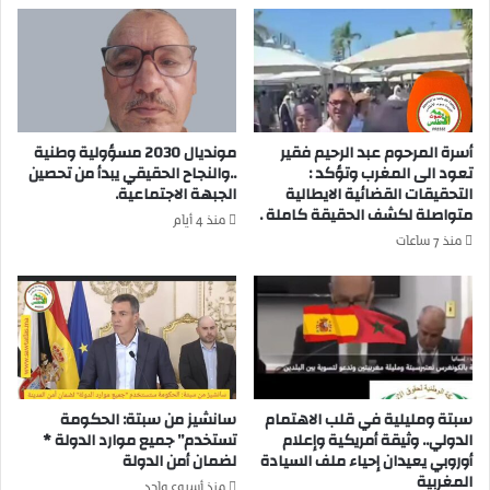
ي
ب
ا
د
و
ا
ا
ل
ل
م
م
و
غ
م
أسرة المرحوم عبد الرحيم فقير
مونديال 2030 مسؤولية وطنية
ر
ن
تعود الى المغرب وتؤكد :
..والنجاح الحقيقي يبدأ من تحصين
ب
ا
التحقيقات القضائية الايطالية
الجبهة الاجتماعية.
ب
متواصلة لكشف الحقيقة كاملة .
ل
منذ 4 أيام
م
د
منذ 7 ساعات
ذ
ا
ك
ر
ر
ا
ة
ل
ا
ب
ل
ي
ت
ض
سبتة ومليلية في قلب الاهتمام
سانشيز من سبتة: الحكومة
ف
ا
الدولي.. وثيقة أمريكية وإعلام
تستخدم” جميع موارد الدولة *
ا
ء
أوروبي يعيدان إحياء ملف السيادة
لضمان أمن الدولة
ه
ي
المغربية
م
و
منذ أسبوع واحد