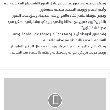
وظهر عويطة في صور عبر موقع تبادل الصور الانستغرام الى جانب أبيه
وأخيه الاصغر وزوجته الجديدة بمدينة شفشاون.
وحرص عويطة على إخفاء ملامح زوجته الجديدة، وعلق على الصور
بالقول:”يوم جميل مع العائلة والدي وزوجتي وشقيقي الصغير في
مدينة شفشاون”.
وقد سبق لعويطة أن صرح في حوار غير متوقع عن اتهامه لزوجته
السابقة بالنصب بالتواطؤ مع محامية العائلة.
وذلك خلال ظهوره في برنامج تلفزيوني حيث قال البطل السابق إن
زوجته جردته من كل أمواله وممتلكاته وتركته بلا شيء بعد التقاعد .
ا
ل
ت
ع
ا
و