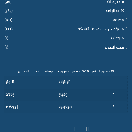
فيديوهات
(96)
كتاب الراي
(363)
مجتمع
(101)
مسؤولين تحت مجهر الشبكة
(322)
منوعات
(1)
هيئة التحرير
(1)
© حقوق النشر 2026، جميع الحقوق محفوظة |
صوت الأطلس
الزيارات
الزوار
2٬765
5٬463
*
| 112٬253
294٬230
*
‫X
فيسبوك
‫YouTube
انستقرام