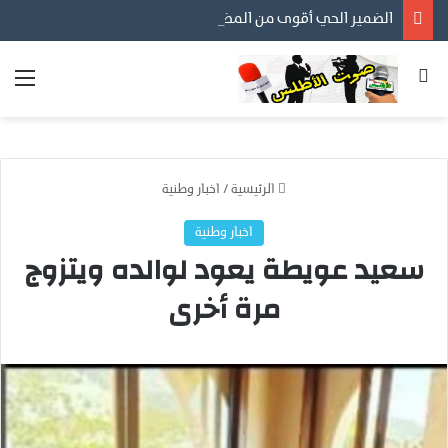
الضمير الحي أقوى من المظاهر… ورسالتنا أن نكون مع المواطن لا عليه
بحث عن
الق
الرئيسية
/
اخبار وطنية
اخبار وطنية
سعيد عويطة يعود لوالده ويتزوج
مرة أخرى