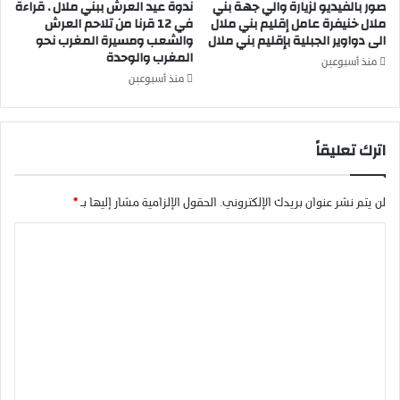
صور بالفيديو لزيارة والي جهة بني
ندوة عيد العرش ببني ملال . قراءة
ملال خنيفرة عامل إقليم بني ملال
في 12 قرنا من تلاحم العرش
الى دواوير الجبلية بإقليم بني ملال
والشعب ومسيرة المغرب نحو
المغرب والوحدة
منذ أسبوعين
منذ أسبوعين
اترك تعليقاً
لن يتم نشر عنوان بريدك الإلكتروني.
الحقول الإلزامية مشار إليها بـ
*
ا
ل
ت
ع
ل
ي
ق