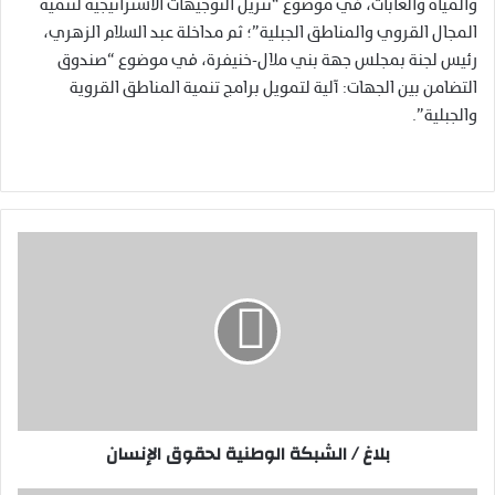
والمياه والغابات، في موضوع “تنزيل التوجيهات الاستراتيجية لتنمية
المجال القروي والمناطق الجبلية”؛ ثم مداخلة عبد السلام الزهري،
رئيس لجنة بمجلس جهة بني ملال-خنيفرة، في موضوع “صندوق
التضامن بين الجهات: آلية لتمويل برامج تنمية المناطق القروية
والجبلية”.
ب
ل
ا
غ
/
ا
ل
ش
ب
بلاغ / الشبكة الوطنية لحقوق الإنسان
ك
ة