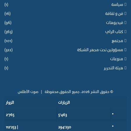
سياسة
(1)
فن و ثقافة
(16)
فيديوهات
(96)
كتاب الراي
(363)
مجتمع
(101)
مسؤولين تحت مجهر الشبكة
(322)
منوعات
(1)
هيئة التحرير
(1)
© حقوق النشر 2026، جميع الحقوق محفوظة |
صوت الأطلس
الزيارات
الزوار
2٬765
5٬463
*
| 112٬253
294٬230
*