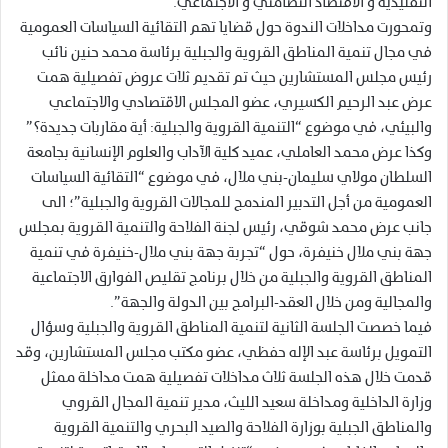
التقليدية و الاقتصاد التضامني و الاجتماعي.
وتمحورت مداخلات الندوة حول قضايا تهم التقائية السياسات العمومية
في مجال تنمية المناطق القروية والجبلية برئاسة محمد حنين نائب
رئيس مجلس المستشارين حيث تم تقديم ثلات عروض تفصيلية همت
عرض عبد الرحيم الكسيري، عضو المجلس الاقتصادي والاجتماعي
والبيئي، في موضوع “التنمية القروية والجبلية: أية مقاربات جديدة؟”
وكذا عرض محمد العاملي، عميد كلية الآداب والعلوم الإنسانية بجامعة
السلطان مولاي سليمان-بني ملال، في موضوع “التقائية السياسات
العمومية من أجل التدبير المندمج للمجالات القروية والجبلية”؛ الى
جانب عرض محمد شوقي، رئيس لجنة الفلاحة والتنمية القروية بمجلس
جهة بني ملال خنيفرة، حول “تجربة جهة بني ملال-خنيفرة في تنمية
المناطق القروية والجبلية من خلال برنامج تقليص الفوارق الاجتماعية
والمجالية ومن خلال العقد-البرامج بين الدولة والجهة”.
فيما خصصت الجلسة الثانية لتنمية المناطق القروية والجبلية وسؤال
التمويل برئاسة عبد الإله حفظي، عضو مكتب مجلس المستشارين، وقد
قدمت خلال هذه الجلسة ثلاث مداخلات تفصيلية همت مداخلة ممثل
وزارة الداخلية ومداخلة سعيد الليث، مدير تنمية المجال القروي
والمناطق الجبلية بوزارة الفلاحة والصيد البحري والتنمية القروية