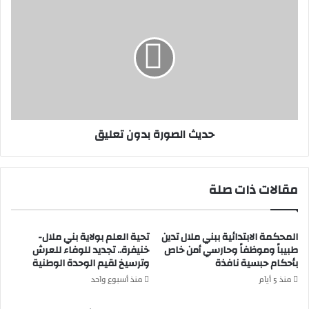
ا
ح
ل
د
و
ي
ط
ث
ن
ا
ي
ل
ة
ص
ل
و
ح
ر
حديث الصورة بدون تعليق
ق
ة
و
ب
ق
د
ا
و
مقالات ذات صلة
ل
ن
إ
ت
ن
ع
المحكمة الابتدائية ببني ملال تدين
تحية العلم بولاية بني ملال-
س
ل
طبيباً وموظفاً وحارسي أمن خاص
خنيفرة.. تجديد للوفاء للعرش
ا
ي
بأحكام حبسية نافذة
وترسيخ لقيم الوحدة الوطنية
ن
ق
منذ 5 أيام
منذ أسبوع واحد