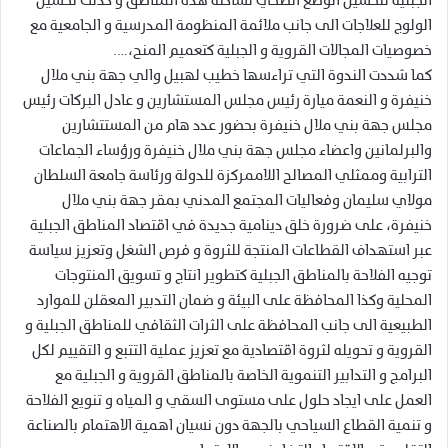
الجبلية لتحسين الوضع الصحي لساكنة هذه المناطق و كذلك تحسين
الولوج للعلاجات الى جانب ملائمة المنظومة المدرسية و الجامعية مع
خصوصيات المجالات القروية و الجبلية كتعميم المنح،….
كما شددت الندوة التي تراءسها خطيب لهبيل والي جهة بني ملال
خنيفرة و النعمة ميارة رئيس مجلس المستشارين و عادل البركات رئيس
مجلس جهة بني ملال خنيفرة بحضور عدد هام من المستتشارين
والبرلمانين واعضاء مجلس جهة بني ملال خنيفرة ورؤساء الجماعات
الترابية وممثلي المصالح اللاممركزة للدولة ورئاسة جامعة السلطان
مولاي سليمان وفعاليات المجتمع المدني بمقر جهة بني ملال
خنيفرة، على ضرورة خلق دينامية جديدة في اقتصاد المناطق الجبلية
عبر استهداف القطاعات المنتجة للثروة و فرص الشغل وتعزيز سياسة
توجيه الفلاحة بالمناطق الجبلية كتطوير انتاج و تسويق المنتوجات
المحلية وكذا المحافظة على البيئة و ضمان التدبير المعقلن للموارد
الطبيعية الى جانب المحافظة على الثرات الثقافي للمناطق الجبلية و
القروية و تحويله لثروة اقتصادية مع تعزيز عملية التتبع و التقييم لكل
البرامج و التدابير التنموية الخاصة بالمناطق القروية و الجبلية مع
العمل على ايجاد حلول على مستوى السقي و المياه و تنويع الفلاحة
و تنمية القطاع السياحي بالجهة دون نسيان اهمية الاهتمام بالصناعة