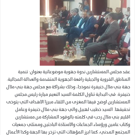
عقد مجلس المستشارين ندوة جهوية موضوعاتية بعنوان: تنمية
المناطق القروية والجبلية رافعة الجهوية المتقدمة والعدالة المجالية.
جهة بني ملال خنيفرة نموذجا، وذلك بشراكة مع مجلس جهة بني ملال
خنيفرة. في البداية تناول الكلمة السيد النعيم ميارة رئيس مجلس
المستشارين اوضح فيها المغزى من اللقاء مبرزا الاهداف التي يتوخى
تحقيقها. السيد خطيب لهبيل والي جهة بني ملال خنيفرة وعامل
اقليم بني ملال رحب في كلمته بالوفود المشاركة من مستشارين
وكتاب عامين ورؤساء الجماعات والاستاذة الباحثين وممثلي جمعيات
المجتمع المدني، كما ابرز المؤهلات التي تزخر بها الجهة وكذا الأعمال