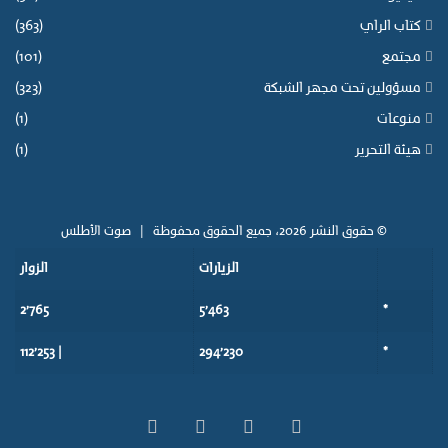
كتاب الراي
(363)
مجتمع
(101)
مسؤولين تحت مجهر الشبكة
(323)
منوعات
(1)
هيئة التحرير
(1)
© حقوق النشر 2026، جميع الحقوق محفوظة |
صوت الأطلس
الزيارات
الزوار
2٬765
5٬463
*
| 112٬253
294٬230
*
‫X
فيسبوك
‫YouTube
انستقرام