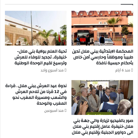
خ
ل
ن
ا
ي
ي
ف
س
ر
ل
ة
ي
ت
م
ش
ا
المحكمة الابتدائية ببني ملال تدين
تحية العلم بولاية بني ملال-
ه
ن
طبيباً وموظفاً وحارسي أمن خاص
خنيفرة.. تجديد للوفاء للعرش
د
،
بأحكام حبسية نافذة
وترسيخ لقيم الوحدة الوطنية
ل
ت
منذ 6 أيام
منذ أسبوع واحد
ق
ص
ا
د
ندوة عيد العرش ببني ملال . قراءة
ء
ر
في 12 قرنا من تلاحم العرش
ت
ا
والشعب ومسيرة المغرب نحو
و
ل
المغرب والوحدة
ا
ب
منذ أسبوعين
ص
ل
ل
صور بالفيديو لزيارة والي جهة بني
ا
ملال خنيفرة عامل إقليم بني ملال
ي
غ
الى دواوير الجبلية بإقليم بني ملال
ح
ا
و