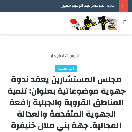
أسرة المرحوم عبد الرحيم فقير تعود الى المغرب وتؤكد : التحقيقات القضائية الايطالية متواصلة لكشف الحقيقة كاملة .
بحث عن
الق
الرئيسية
/
اخبارمحلية
اخبارمحلية
مجلس المستشارين يعقد ندوة
جهوية موضوعاتية بعنوان: تنمية
المناطق القروية والجبلية رافعة
الجهوية المتقدمة والعدالة
المجالية. جهة بني ملال خنيفرة