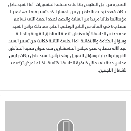
المنجزة من اجل النهوض بها على مختلف المستويات. أما السيد عادل
بركات فبعد ترحيبه بالحاضرين بين المسار الذي تسير فيه الجهة مبرزا
مؤهلاتها طالبا مزيدا من العناية والدعم لهذه الجهة التي تساهم
فقط ب6 في المائة من الناتج الوطني الخام. بعد ذلك ترأس السيد
محمد حنين الجلسة الأولىبعنوان: تنمية المناطق القروية والجبلية
وسؤال الحكامة والالتقائية. اما الجلسة الثانية فكانت من تسيير السيد
عبد الاله حفظي عضو مجلس المستشارين تحت عنوان تنمية المناطق
القروية والجبلية وسؤال التمويل. وقد ترأس السيد عادل بركات رئيس
مجلس جهة بني ملال خنيفرة الجلسة الختامية، تخللها عرض تركيبي
لاشغال اللجنتين.
ق
ا
ع
ة
ا