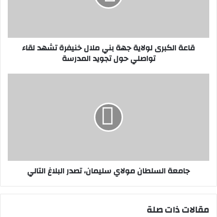
ل
ك
ب
ر
قاعة الكبرى لولاية جهة بني ملال خنيفرة تشهد لقاء
ى
تواصلي حول تجويد المدرسة
ل
و
ل
ج
ا
ا
ي
م
ة
ع
ج
ة
ه
ا
ة
ل
ب
س
ن
ل
جامعة السلطان مولاي سليمان، تصدر البلاغ التالي
ي
ط
م
ا
ل
ن
ا
م
مقالات ذات صلة
ل
و