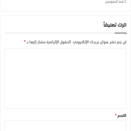
ل
منذ أسبوعين
ل
ت
ت
ا
ج
ل
اترك تعليقاً
و
ي
ي
د
لن يتم نشر عنوان بريدك الإلكتروني.
الحقول الإلزامية مشار إليها بـ
*
ا
ل
ا
م
د
ل
ر
ت
س
ع
ة
ل
ي
ق
*
الاسم
*