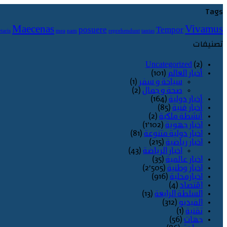
Tags
Maecenas
Vivamus
posuere
Tempor
taris
mea
nam
reprehendunt
tantas
تصنيفات
Uncategorized
(2)
أخبار العالم
(101)
سياحة و سفر
(1)
صحة و جمال
(2)
أخبار دولية
(164)
أخبار فنية
(85)
أنشطة ملكية
(2)
اخبار جهوية
(1٬102)
اخبار دولية متنوعة
(81)
اخبار رياضية
(215)
اخبار الرياضة
(43)
اخبار عالمية
(35)
اخبار وطنية
(2٬505)
اخبارمحلية
(916)
اقتصاد
(4)
السلطة الرابعة
(13)
الفيديو
(312)
تقنية
(1)
جهات
(56)