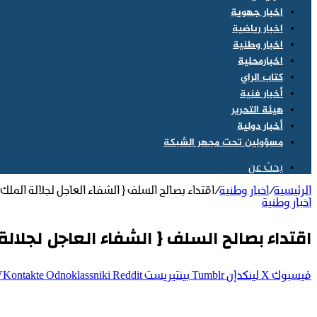
اخبار جهوية
اخبار رياضية
اخبار وطنية
اخبارمحلية
كتاب الراي
أخبار فنية
هيئة التحرير
أخبار دولية
مسؤولين تحت مجهر الشبكة
بحث عن
الرئيسية
/
اخبار وطنية
/
اقتداء بصالح السلف { الشفاء العاجل لجلالة الملك 
اخبار وطنية
اقتداء بصالح السلف { الشفاء العاجل لجلالة 
فيسبوك
‫X
لينكدإن
بينتيريست
Odnoklassniki