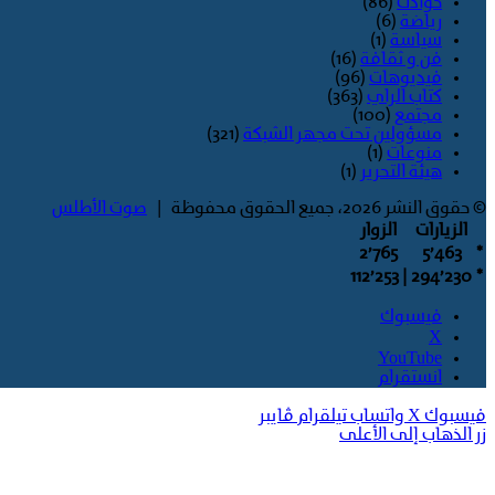
حوادث
(86)
رياضة
(6)
سياسة
(1)
فن و ثقافة
(16)
فيديوهات
(96)
كتاب الراي
(363)
مجتمع
(100)
مسؤولين تحت مجهر الشبكة
(321)
منوعات
(1)
هيئة التحرير
(1)
© حقوق النشر 2026، جميع الحقوق محفوظة |
صوت الأطلس
الزيارات
الزوار
2٬765
5٬463
*
| 112٬253
294٬230
*
فيسبوك
‫X
‫YouTube
انستقرام
فيسبوك
‫X
واتساب
تيلقرام
ڤايبر
زر الذهاب إلى الأعلى