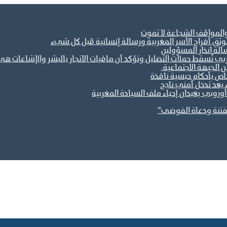
والمواقف الشجاعة لا تموت
ثق أفراح الأسر المغربية ورسالة إنسانية قبل كل شيء
الة انذار المسؤولين
مغربي تُسقط حملات التضليل وتؤكد أن مافيات الاتجار بالبشر والإشاعات
خاص بأحكام حبسية نافذة
 بعد تدخل أمني ناجح
وروبي يعيدان إحياء ملف السيادة المغربية
فتنة ودعاة الفوضى”