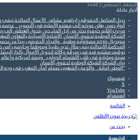
الجمعة, أغسطس 7 2026
أخبار عاجلة
رحيل المناضل الحقوقي إبراهيم عشاف.. الأعمال الصالحة تبقى 
أنوار حسن يعلن عودته إلى مهنته الأصلية في التصوير… عدسة تو
مريرت اقليم خنيفرة تحتج من أجل الماء.حين يتحول العطش الى رس
الشبكة الوطنية لحقوق الإنسان: الإشادة الإسبانية بالتعاون ال
مونديال 2030 مسؤولية وطنية ..والنجاح الحقيقي يبدأ من تحصين الجبهة الاجتماعية.
المحكمة الابتدائية ببني ملال تدين طبيباً وموظفاً وحارسي أمن 
توقيف مشتبه فيه في سرقة وكالة لتحويل الأموال بالدار البيضاء
سبتة ومليلية في قلب الاهتمام الدولي.. وثيقة أمريكية وإعلام أ
بيان الشبكة الشبكة الوطنية لحقوق الانسان
“الوطن أمانة… والوعي الشعبي صمام أمان المغرب في وجه ال
فيسبوك
‫X
‫YouTube
انستقرام
القائمة
بحث عن
الرئيسية