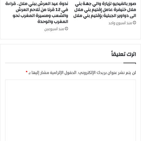
ت
صور بالفيديو لزيارة والي جهة بني
ندوة عيد العرش ببني ملال . قراءة
ا
ر
ملال خنيفرة عامل إقليم بني ملال
في 12 قرنا من تلاحم العرش
م
ا
الى دواوير الجبلية بإقليم بني ملال
والشعب ومسيرة المغرب نحو
ة
المغرب والوحدة
ب
منذ أسبوع واحد
م
ي
منذ أسبوعين
ا
ة
ل
م
ي
و
اترك تعليقاً
ة
ض
و
ع
ا
لن يتم نشر عنوان بريدك الإلكتروني.
الحقول الإلزامية مشار إليها بـ
*
ج
ا
ت
م
ل
ا
ت
ع
ا
ع
ل
ل
م
ي
ج
ل
ق