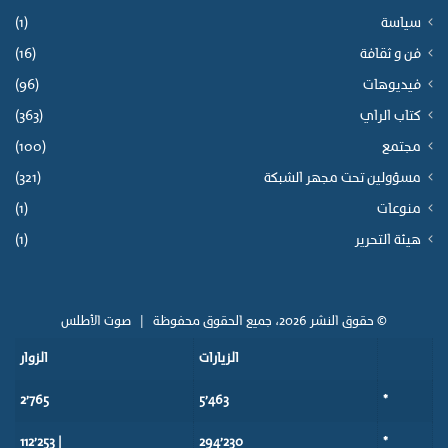
سياسة
(1)
فن و ثقافة
(16)
فيديوهات
(96)
كتاب الراي
(363)
مجتمع
(100)
مسؤولين تحت مجهر الشبكة
(321)
منوعات
(1)
هيئة التحرير
(1)
© حقوق النشر 2026، جميع الحقوق محفوظة |
صوت الأطلس
الزيارات
الزوار
2٬765
5٬463
*
| 112٬253
294٬230
*