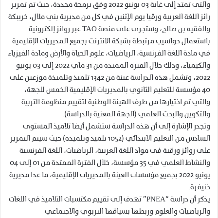
والتي تمتد إلى غاية 03 يونيو 2022 وفق برمجة محددة، حيث تم تمرير
رائز اللغة العربية ورقيا يوم الإثنين في كل من مديرية بني ملال، خريبكة
والفقيه بن صالح، وستجرى على منصة TAO عبر روائز إلكترونية
باستعمال حواسيب مرتبطة بشبكة الانترنت بجميع المديريات الإقليمية
في مادة اللغة الفرنسية، الرياضيات، علوم الحياة والأرض ومادة الفيزياء
والكيمياء، وذلك خلال الفترة الممتدة من 31 ماي 2022 إلى 03 يونيو
2022، وتشمل هذه الدراسة عينة من 1342 تلميذ وتلميذة موزعين على
40 مؤسسة للتعليم الثانوي بالمديريات الإقليمية الخمس للجهة،
والتي تم اختيارها من طرف الهيئة الوطنية لتقييم منظومة التربية
والتكوين والبحث العلمي (الجهة المعنية بالدراسة).
وتجدر الإشارة إلى أن هذه الدراسة ستشمل أيضا تلاميذ المستوى
السادس من التعليم الابتدائي (1052 تلميذ وتلميذة) حيث سيتم التمرير
على روائز ورقية في مواد اللغة العربية، الرياضيات، اللغة الفرنسية
والنشاط العلمي في 35 مؤسسة، خلال الفترة الممتدة من 01 إلى 04
يونيو 2022 بجميع مؤسسات العينة بالمديريات الإقليمية، ما عدا مديرية
خنيفرة.
يذكر أن دراسة “PNEA” تهدف إلى تقييم مكتسبات التلاميذ في اللغات
والرياضيات والعلوم وربطها بسياقها التربوي والاجتماعي