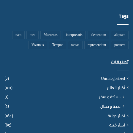
ة
ل
Tags
ب
ن
ي
م
nam
mea
Maecenas
interpretaris
elementum
aliquam
ل
Vivamus
Tempor
tantas
reprehendunt
posuere
ا
ل
تصنيفات
(2)
Uncategorized
أخبار العالم
(101)
(1)
سياحة و سفر
(2)
صحة و جمال
أخبار دولية
(164)
أخبار فنية
(85)