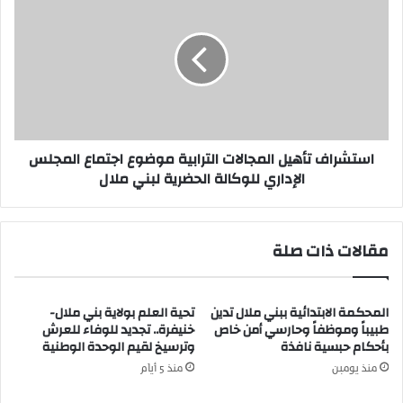
م
س
ق
ت
ه
ش
ى
ر
ب
ا
ا
ف
ر
ت
ب
أ
استشراف تأهيل المجالات الترابية موضوع اجتماع المجلس
ع
ه
الإداري للوكالة الحضرية لبني ملال
ة
ي
ا
ل
ش
ا
ه
ل
مقالات ذات صلة
ر
م
ن
ج
ا
ا
المحكمة الابتدائية ببني ملال تدين
تحية العلم بولاية بني ملال-
ف
ل
طبيباً وموظفاً وحارسي أمن خاص
خنيفرة.. تجديد للوفاء للعرش
ذ
ا
بأحكام حبسية نافذة
وترسيخ لقيم الوحدة الوطنية
ة
ت
و
ا
منذ يومين
منذ 5 أيام
غ
ل
ر