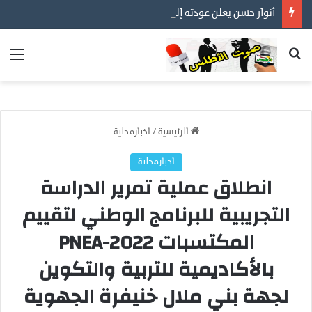
أنوار حسن يعلن عودته إلى مهنته الأصلية في التصوير… عدسة توثق أفراح الأسر المغربية ورسالة إنسانية قبل كل شيء
بحث عن
الق
الرئيسية
/
اخبارمحلية
اخبارمحلية
انطلاق عملية تمرير الدراسة
التجريبية للبرنامج الوطني لتقييم
المكتسبات 2022-PNEA
بالأكاديمية للتربية والتكوين
لجهة بني ملال خنيفرة الجهوية