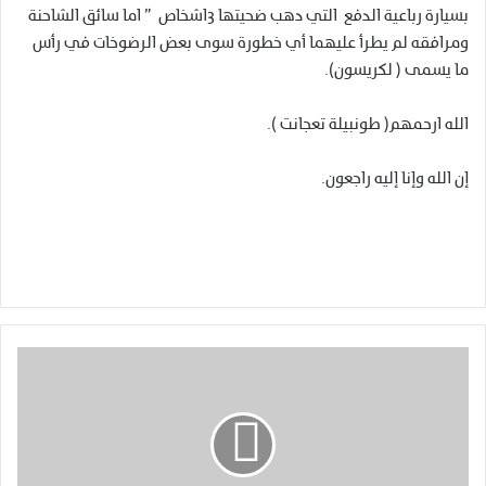
بسيارة رباعية الدفع التي دهب ضحيتها 3اشخاص ” اما سائق الشاحنة
ومرافقه لم يطرأ عليهما أي خطورة سوى بعض الرضوخات في رأس
ما يسمى ( لكريسون).
الله ارحمهم( طونبيلة تعجانت ).
إن الله وإنا إليه راجعون.
م
غ
ر
ب
ن
ا