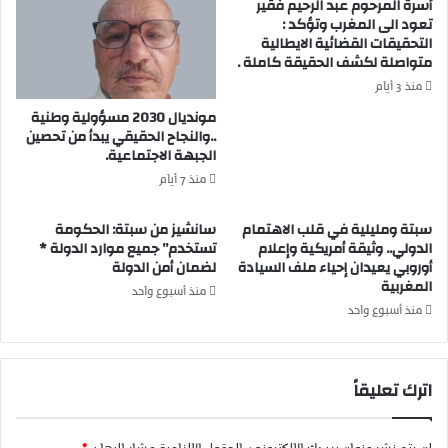
أسرة المرحوم عبد الرحيم فقير
و
ا
تعود الى المغرب وتؤكد :
ط
ض
التحقيقات القضائية الايطالية
ن
ي
متواصلة لكشف الحقيقة كاملة .
ي
ا
ة
ل
منذ 3 أيام
ل
ف
مونديال 2030 مسؤولية وطنية
ح
ق
..والنجاح الحقيقي يبدأ من تحصين
ق
ي
الجبهة الاجتماعية.
و
ه
منذ 7 أيام
ق
ب
ا
ن
سبتة ومليلية في قلب الاهتمام
سانشيز من سبتة: الحكومة
ل
ص
الدولي.. وثيقة أمريكية وإعلام
تستخدم” جميع موارد الدولة *
إ
ا
أوروبي يعيدان إحياء ملف السيادة
لضمان أمن الدولة
ن
ل
المغربية
منذ أسبوع واحد
س
ح
منذ أسبوع واحد
ا
ن
اترك تعليقاً