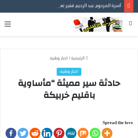
أسرة المرحوم عبد الرحيم فقير تعود الى المغرب وتؤكد : التحقيقات القضائية الايطالية متواصلة لكشف الحقيقة كاملة .
بحث عن
الق
الرئيسية
/
اخبار وطنية
اخبار وطنية
حادثة سير مميثة “مأساوية
باقليم خربيكة
Spread the love