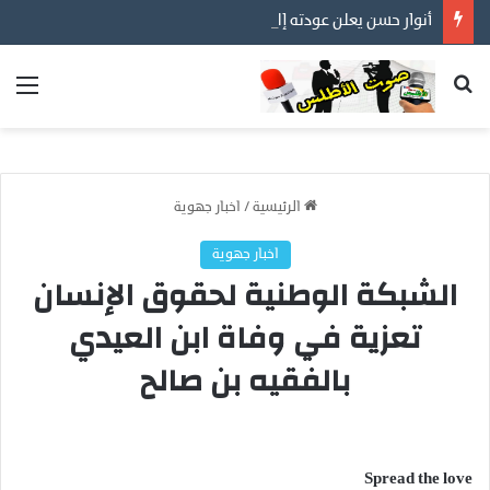
أنوار حسن يعلن عودته إلى مهنته الأصلية في التصوير… عدسة توثق أفراح الأسر المغربية ورسالة إنسانية قبل كل شيء
بحث عن
الق
الرئيسية
/
اخبار جهوية
اخبار جهوية
الشبكة الوطنية لحقوق الإنسان
تعزية في وفاة ابن العيدي
بالفقيه بن صالح
Spread the love