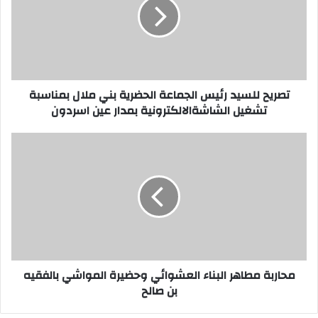
ي
ح
ل
ل
س
ي
تصريح للسيد رئيس الجماعة الحضرية بني ملال بمناسبة
د
تشغيل الشاشةالالكترونية بمدار عين اسردون
ر
ئ
ي
م
س
ح
ا
ا
ل
ر
ج
ب
م
ة
ا
م
ع
ط
ة
ا
محاربة مطاهر البناء العشوائي وحضيرة المواشي بالفقيه
ا
ه
بن صالح
ل
ر
ح
ا
ض