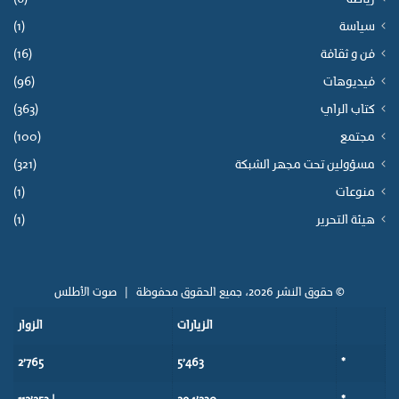
سياسة
(1)
فن و ثقافة
(16)
فيديوهات
(96)
كتاب الراي
(363)
مجتمع
(100)
مسؤولين تحت مجهر الشبكة
(321)
منوعات
(1)
هيئة التحرير
(1)
© حقوق النشر 2026، جميع الحقوق محفوظة |
صوت الأطلس
الزيارات
الزوار
2٬765
5٬463
*