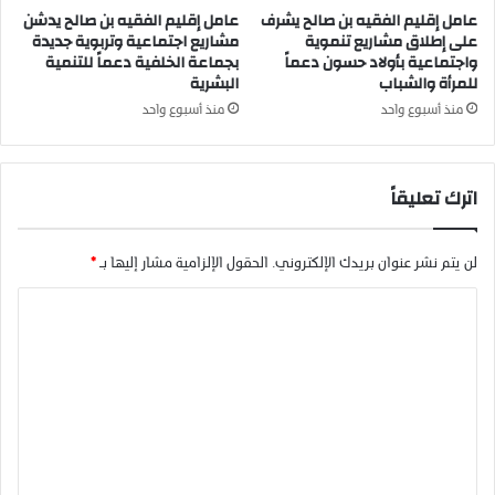
عامل إقليم الفقيه بن صالح يشرف
عامل إقليم الفقيه بن صالح يدشن
ل
و
على إطلاق مشاريع تنموية
مشاريع اجتماعية وتربوية جديدة
ا
ا
واجتماعية بأولاد حسون دعماً
بجماعة الخلفية دعماً للتنمية
ل
ش
للمرأة والشباب
البشرية
ش
ي
ا
ب
منذ أسبوع واحد
منذ أسبوع واحد
ش
ا
ة
ل
ا
ف
اترك تعليقاً
ل
ق
ا
ي
ل
ه
لن يتم نشر عنوان بريدك الإلكتروني.
الحقول الإلزامية مشار إليها بـ
*
ك
ب
ت
ن
ا
ر
ص
ل
و
ا
ن
ل
ت
ي
ح
ع
ة
ب
ل
م
ي
د