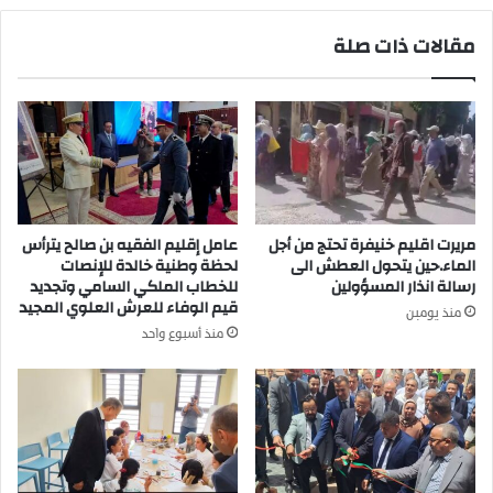
ل
ر
ب
مقالات ذات صلة
ي
ن
ة
ا
ب
ء
ن
ا
ي
ل
م
ع
ل
ش
ا
و
ل
ا
مريرت اقليم خنيفرة تحتج من أجل
عامل إقليم الفقيه بن صالح يترأس
ب
ئ
الماء.حين يتحول العطش الى
لحظة وطنية خالدة للإنصات
م
ي
رسالة انذار المسؤولين
للخطاب الملكي السامي وتجديد
ن
قيم الوفاء للعرش العلوي المجيد
و
منذ يومين
ا
ح
منذ أسبوع واحد
س
ض
ب
ي
ة
ر
ت
ة
ش
ا
غ
ل
ي
م