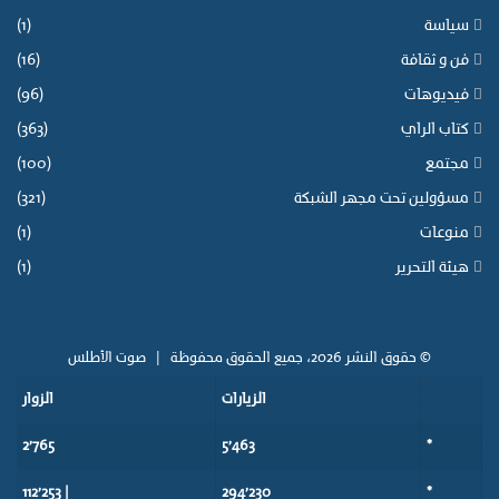
ا
سياسة
(1)
ن
.
فن و ثقافة
(16)
فيديوهات
(96)
كتاب الراي
(363)
مجتمع
(100)
مسؤولين تحت مجهر الشبكة
(321)
منوعات
(1)
هيئة التحرير
(1)
© حقوق النشر 2026، جميع الحقوق محفوظة |
صوت الأطلس
الزيارات
الزوار
2٬765
5٬463
*
| 112٬253
294٬230
*