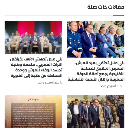
ر
و
مقالات ذات صلة
ا
ي
ج
ل
ق
ل
ر
إ
ب
س
ا
ت
ل
ث
م
م
ح
ا
بني ملال تدهش الآلاف بكرنفال
ط
بني ملال تحتفي بعيد العرش..
ر
التراث المغربي.. ملحمة وطنية
المعرض الجهوي للصناعة
ة
ا
تجسد الوفاء للعرش ووحدة
التقليدية يجمع أصالة الحرفة
ا
ل
المملكة من طنجة إلى الكويرة
المغربية ورهان التنمية التضامنية
ل
ف
منذ أسبوع واحد
ط
ل
منذ أسبوع واحد
ر
ا
ق
ح
ي
ي
ة
ب
ب
ا
ن
ل
ي
ق