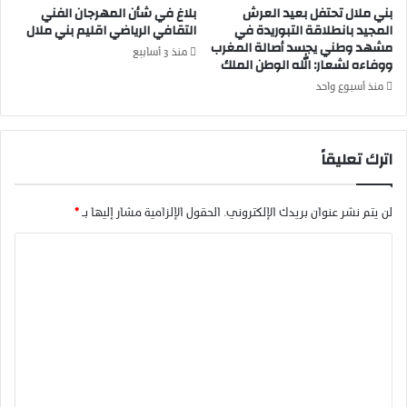
بني ملال تحتفل بعيد العرش
بلاغ في شأن المهرجان الفني
م
ق
المجيد بانطلاقة التبوريدة في
التقافي الرياضي اقليم بني ملال
ل
ي
مشهد وطني يجسد أصالة المغرب
ا
منذ 3 أسابيع
ه
ووفاءه لشعار: الله الوطن الملك
ل
ب
منذ أسبوع واحد
ن
ص
ا
ل
اترك تعليقاً
ح
ي
ر
لن يتم نشر عنوان بريدك الإلكتروني.
الحقول الإلزامية مشار إليها بـ
*
د
ع
ا
ن
ل
ا
ت
ل
و
ع
ق
ل
ف
ة
ي
ا