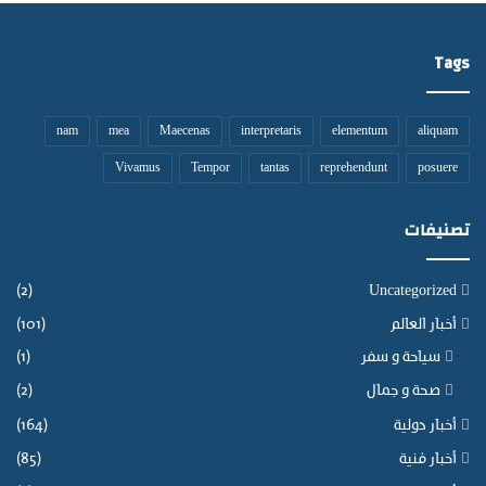
ف
م
و
Tags
ز
ع
ي
nam
mea
Maecenas
interpretaris
elementum
aliquam
م
ي
Vivamus
Tempor
tantas
reprehendunt
posuere
ا
ه
تصنيفات
ا
ل
س
(2)
Uncategorized
ق
ي
أخبار العالم
(101)
ت
سياحة و سفر
(1)
ح
ت
صحة و جمال
(2)
ع
أخبار دولية
(164)
ن
و
أخبار فنية
(85)
ا