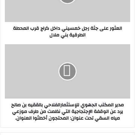
ر
ع
ل
ى
العثور على جثة رجل خمسيني داخل كراج قرب المحطة
ج
الطرقية بني ملال
ث
ة
ر
م
ج
د
ل
ي
خ
ر
م
ا
س
ل
ي
م
ن
ك
ي
ت
مدير المكتب الجهوي للإستثمارالفلاحي بالققيه بن صالح
د
ب
يرد عن الوقفة الإجتجاجية التي نظمت من طرف موزعي
ا
ا
مياه السقي تحت عنوان: المحتجون أخطئوا العنوان.
خ
ل
ل
ج
ك
ه