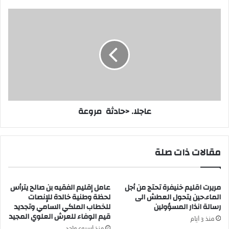
ر
ض
ع
و
ا
ا
ج
ن
ل
ت
ا
ط
.
ل
<
ق
ح
ف
ا
عاجلا. <حادثة مروعة
ي
د
د
ث
ي
ة
و
مقالات ذات صلة
ك
م
ل
ر
ي
و
مريرت اقليم خنيفرة تحتج من أجل
عامل إقليم الفقيه بن صالح يترأس
ب
ع
الماء.حين يتحول العطش الى
لحظة وطنية خالدة للإنصات
ج
ة
رسالة انذار المسؤولين
للخطاب الملكي السامي وتجديد
د
قيم الوفاء للعرش العلوي المجيد
ي
منذ 3 أيام
د