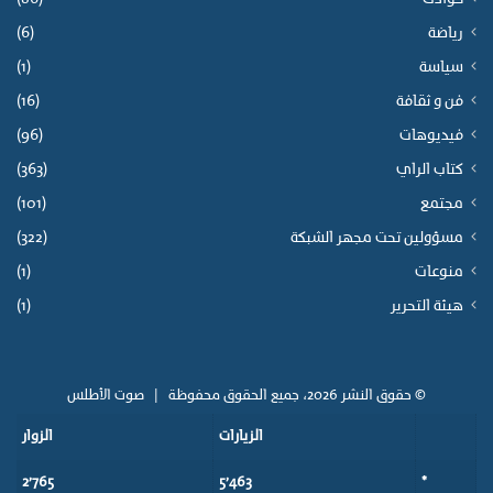
رياضة
(6)
سياسة
(1)
فن و ثقافة
(16)
فيديوهات
(96)
كتاب الراي
(363)
مجتمع
(101)
مسؤولين تحت مجهر الشبكة
(322)
منوعات
(1)
هيئة التحرير
(1)
© حقوق النشر 2026، جميع الحقوق محفوظة |
صوت الأطلس
الزيارات
الزوار
2٬765
5٬463
*