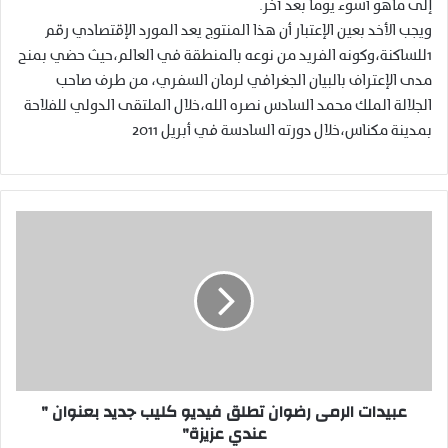
إلى ماهو أسوء يوما بعد آخر.
ويجب الأخد بعين الإعتبار أن هذا المنتوج يعد المورد الإقتصادي رقم
1للساكنة،وكونه الفريد من نوعه بالمنطقة في العالم،حيث حضي بمنح
مدى الإعتراف بالبيان الجغرافي لرمان السفري، من طرف صاحب
الجلالة الملك محمد السادس نصره الله،خلال الملتقى الدولي للفلاحة
بمدينة مكناس،خلال دورته السادسة في أبريل 2011
ع
ب
ي
د
ا
ت
ا
ل
ر
عبيدات الرمى رضوان تطلق فيديو كليب جديد بعنوان "
م
عندي عزيزة"
ى