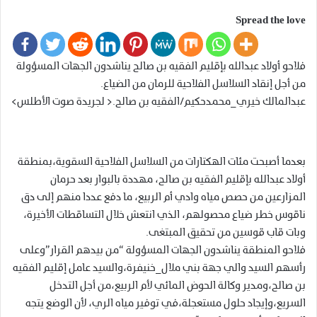
Spread the love
فلاحو أولاد عبدالله بإقليم الفقيه بن صالح يناشدون الجهات المسؤولة
من أجل إنقاد السلاسل الفلاحية للرمان من الضياع.
عبدالمالك خيري_محمدحكيم/الفقيه بن صالح.< لجريدة صوت الأطلس>
بعدما أصبحت مئات الهكتارات من السلاسل الفلاحية السقوية،بمنطقة
أولاد عبدالله بإقليم الفقيه بن صالح، مهددة بالبوار بعد حرمان
المزارعين من حصص مياه وادي أم الربيع، ما دفع عددا منهم إلى دق
ناقوس خطر ضياع محصولهم، الذي انتعش خلال التساقطات الأخيرة،
وبات قاب قوسين من تحقيق المبتغى.
فلاحو المنطقة يناشدون الجهات المسؤولة “من بيدهم القرار”وعلى
رأسهم السيد والي جهة بني ملال_خنيفرة،والسيد عامل إقليم الفقيه
بن صالح،ومدير وكالة الحوض المائي لأم الربيع،من أجل التدخل
السريع،وإيجاد حلول مستعجلة،في توفير مياه الري، لأن الوضع يتجه