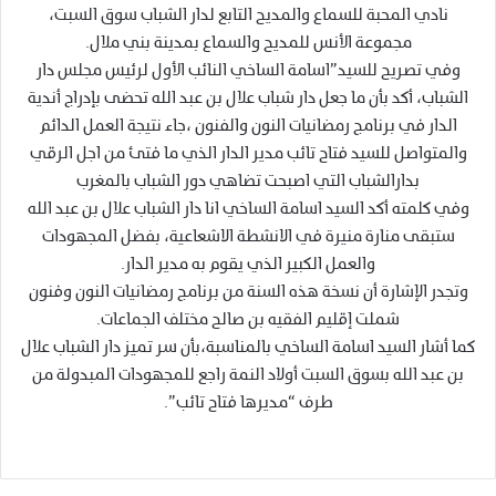
نادي المحبة للسماع والمديح التابع لدار الشباب سوق السبت،
مجموعة الأنس للمديح والسماع بمدينة بني ملال.
وفي تصريح للسيد”اسامة الساخي النائب الأول لرئيس مجلس دار
الشباب، أكد بأن ما جعل دار شباب علال بن عبد الله تحضى بإدراج أندية
الدار في برنامج رمضانيات النون والفنون ،جاء نتيجة العمل الدائم
والمتواصل للسيد فتاح تائب مدير الدار الذي ما فتئ من اجل الرقي
بدارالشباب التي اصبحت تضاهي دور الشباب بالمغرب
وفي كلمته أكد السيد اسامة الساخي انا دار الشباب علال بن عبد الله
ستبقى منارة منيرة في الانشطة الاشعاعية، بفضل المجهودات
والعمل الكبير الذي يقوم به مدير الدار.
وتجدر الإشارة أن نسخة هذه السنة من برنامج رمضانيات النون وفنون
شملت إقليم الفقيه بن صالح مختلف الجماعات.
كما أشار السيد اسامة الساخي بالمناسبة،بأن سر تميز دار الشباب علال
بن عبد الله بسوق السبت أولاد النمة راجع للمجهودات المبدولة من
طرف “مديرها فتاح تائب”.