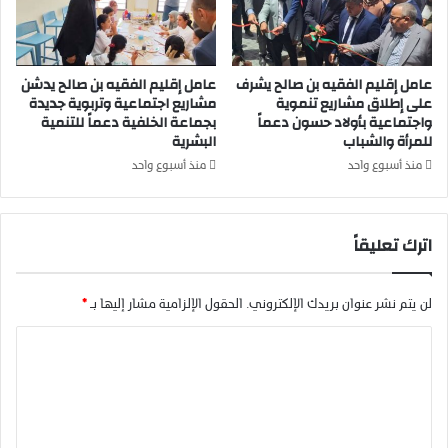
ر
ا
م
عامل إقليم الفقيه بن صالح يشرف
عامل إقليم الفقيه بن صالح يدشن
ة
على إطلاق مشاريع تنموية
مشاريع اجتماعية وتربوية جديدة
ب
واجتماعية بأولاد حسون دعماً
بجماعة الخلفية دعماً للتنمية
ش
للمرأة والشباب
البشرية
ا
ر
منذ أسبوع واحد
منذ أسبوع واحد
ع
ا
ل
اترك تعليقاً
ج
ي
ش
لن يتم نشر عنوان بريدك الإلكتروني.
الحقول الإلزامية مشار إليها بـ
*
ا
ل
ا
م
ل
ل
ك
ت
ي
ع