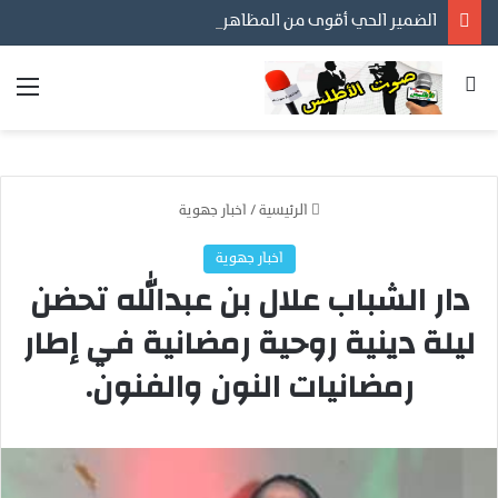
الضمير الحي أقوى من المظاهر… ورسالتنا أن نكون مع المواطن لا عليه
بحث عن
الق
الرئيسية
/
اخبار جهوية
اخبار جهوية
دار الشباب علال بن عبدالله تحضن
ليلة دينية روحية رمضانية في إطار
رمضانيات النون والفنون.