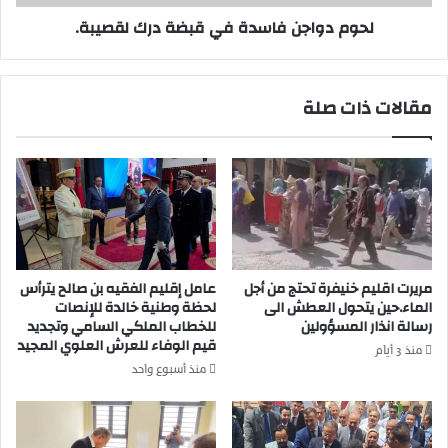
ت
ن
لحوم دواجن فاسدة في قبضة درك لقصيبة.
ط
ف
ا
ا
ر
س
ب
د
مقالات ذات صلة
م
ة
ح
ف
ط
ي
ة
ق
ح
ب
ا
ض
ف
ة
ل
د
ة
ر
مريرت اقليم خنيفرة تحتج من أجل
عامل إقليم الفقيه بن صالح يترأس
ا
ك
الماء.حين يتحول العطش الى
لحظة وطنية خالدة للإنصات
ل
ل
رسالة انذار المسؤولين
للخطاب الملكي السامي وتجديد
ن
قيم الوفاء للعرش العلوي المجيد
ق
منذ 3 أيام
ق
ص
منذ أسبوع واحد
ل
ي
ا
ب
ل
ة
ك
.