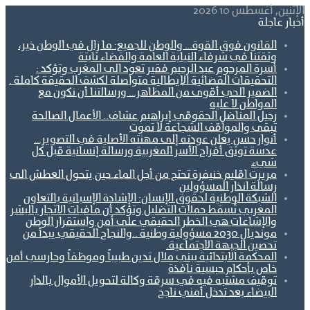
الإثنين, أغسطس 10 2026
أخبار عاجلة
القانون فوق القوة… والوطن للجميع: ما زال في الوطن خير،
وثقتنا في شرفاء النيابة العامة والقضاء ثابتة
أسرة المرحوم عبد الرحيم فقير تعود الى المغرب وتؤكد :
التحقيقات القضائية الايطالية متواصلة لكشف الحقيقة كاملة .
الضمير الحي أقوى من المظاهر… ورسالتنا أن نكون مع
المواطن لا عليه
رحيل المناضل الحقوقي إبراهيم عشاف.. الأعمال الصالحة
تبقى والمواقف الشجاعة لا تموت
أنوار حسن يعلن عودته إلى مهنته الأصلية في التصوير…
عدسة توثق أفراح الأسر المغربية ورسالة إنسانية قبل كل
شيء
مريرت اقليم خنيفرة تحتج من أجل الماء.حين يتحول العطش الى
رسالة انذار المسؤولين
الشبكة الوطنية لحقوق الإنسان: الإشادة الإسبانية بالتعاون
المغربي تُسقط حملات التضليل وتؤكد أن مافيات الاتجار بالبشر
والإشاعات هي الخطر الحقيقي على أمن واستقرار الوطن
مونديال 2030 مسؤولية وطنية ..والنجاح الحقيقي يبدأ من
تحصين الجبهة الاجتماعية.
المحكمة الابتدائية ببني ملال تدين طبيباً وموظفاً وحارسي أمن
خاص بأحكام حبسية نافذة
توقيف مشتبه فيه في سرقة وكالة لتحويل الأموال بالدار
البيضاء بعد تدخل أمني ناجح