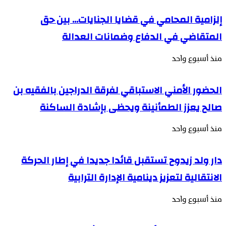
إلزامية المحامي في قضايا الجنايات… بين حق
المتقاضي في الدفاع وضمانات العدالة
منذ أسبوع واحد
الحضور الأمني الاستباقي لفرقة الدراجين بالفقيه بن
صالح يعزز الطمأنينة ويحظى بإشادة الساكنة
منذ أسبوع واحد
دار ولد زيدوح تستقبل قائدا جديدا في إطار الحركة
الانتقالية لتعزيز دينامية الإدارة الترابية
منذ أسبوع واحد