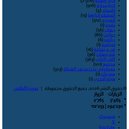
اخبار وطنية
(2٬506)
اخبارمحلية
(916)
اقتصاد
(4)
السلطة الرابعة
(13)
الفيديو
(312)
تقنية
(1)
جهات
(56)
حوادث
(86)
رياضة
(6)
سياسة
(1)
فن و ثقافة
(16)
فيديوهات
(96)
كتاب الراي
(363)
مجتمع
(101)
مسؤولين تحت مجهر الشبكة
(323)
منوعات
(1)
هيئة التحرير
(1)
© حقوق النشر 2026، جميع الحقوق محفوظة |
صوت الأطلس
الزيارات
الزوار
2٬765
5٬463
*
| 112٬253
294٬230
*
فيسبوك
‫X
‫YouTube