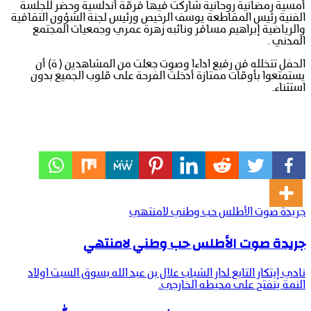
أمسية رمضانية روحانية شاركت فيها فرقة أندلسية وحضر للجلسة
الفنية رئيس المقاطعة يوسف الرخيص ورئيس لجنة الشؤون التقافية
والرياضية إبراهيم مسافر ونائبه زهرة عمري وجمعيات المجتمع
المدني .
الحفل تتخلله فن رفيع اداءا وصوت جعلت من المشاهدين ( ة) أن
يستمتعوا بأوقات ممتازة أدخلت الفرحة على قلوب الجميع بدون
استثناء.
جريدة صوت الأطلس حب وطني لامنتهي
جريدة صوت الأطلس حب وطني لامنتهي
نادي إبتكار التابع لدار الشباب علال بن عبد الله بسوق السبت اولاد
النمة ينفتح على محيطه الخارجي.