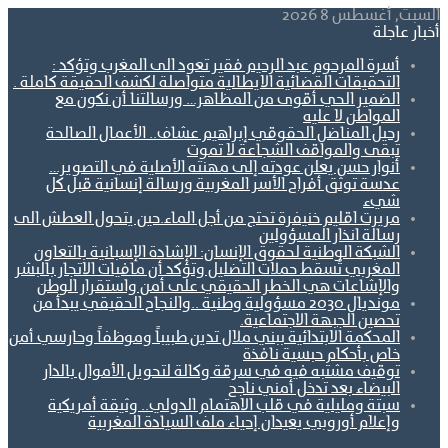
السبت, أغسطس 8 2026
أخبار عاجلة
أسرة المرحوم عبد الرحيم فقير تعود الى المغرب وتؤكد :
التحقيقات القضائية الايطالية متواصلة لكشف الحقيقة كاملة .
الضمير الحي أقوى من المظاهر… ورسالتنا أن نكون مع
المواطن لا عليه
رحيل المناضل الحقوقي إبراهيم عشاف.. الأعمال الصالحة
تبقى والمواقف الشجاعة لا تموت
أنوار حسن يعلن عودته إلى مهنته الأصلية في التصوير…
عدسة توثق أفراح الأسر المغربية ورسالة إنسانية قبل كل
شيء
مريرت اقليم خنيفرة تحتج من أجل الماء.حين يتحول العطش الى
رسالة انذار المسؤولين
الشبكة الوطنية لحقوق الإنسان: الإشادة الإسبانية بالتعاون
المغربي تُسقط حملات التضليل وتؤكد أن مافيات الاتجار بالبشر
والإشاعات هي الخطر الحقيقي على أمن واستقرار الوطن
مونديال 2030 مسؤولية وطنية ..والنجاح الحقيقي يبدأ من
تحصين الجبهة الاجتماعية.
المحكمة الابتدائية ببني ملال تدين طبيباً وموظفاً وحارسي أمن
خاص بأحكام حبسية نافذة
توقيف مشتبه فيه في سرقة وكالة لتحويل الأموال بالدار
البيضاء بعد تدخل أمني ناجح
سبتة ومليلية في قلب الاهتمام الدولي.. وثيقة أمريكية
وإعلام أوروبي يعيدان إحياء ملف السيادة المغربية