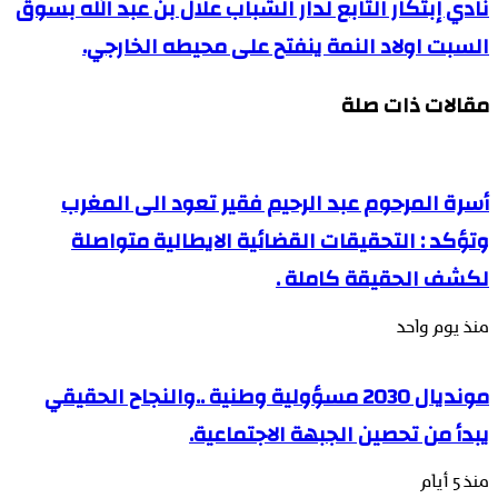
نادي إبتكار التابع لدار الشباب علال بن عبد الله بسوق
السبت اولاد النمة ينفتح على محيطه الخارجي.
مقالات ذات صلة
أسرة المرحوم عبد الرحيم فقير تعود الى المغرب
وتؤكد : التحقيقات القضائية الايطالية متواصلة
لكشف الحقيقة كاملة .
منذ يوم واحد
مونديال 2030 مسؤولية وطنية ..والنجاح الحقيقي
يبدأ من تحصين الجبهة الاجتماعية.
منذ 5 أيام