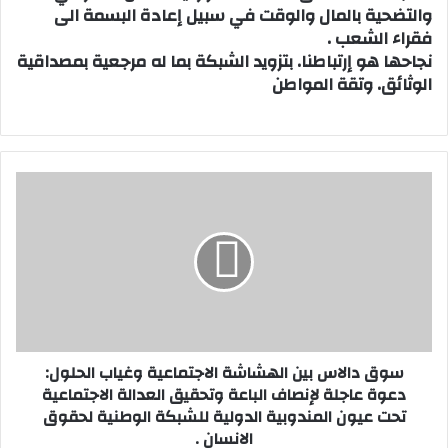
والتضحية بالمال والوقت في سبيل إعادة البسمة الى
فقراء الشعب .
نجاحها هو إرتباطنا. بتزويد الشبكة بما له مرجعية بمصداقية
الوثائق. وتقة المواطن
س
و
ق
د
ا
ل
ا
س
ب
سوق دالاس بين الهشاشة الاجتماعية وغياب الحلول:
ي
دعوة عاجلة لإنصاف الباعة وتحقيق العدالة الاجتماعية
ن
تحت عيون المندوبية الدولية للشبكة الوطنية لحقوق
ا
الانسان .
ل