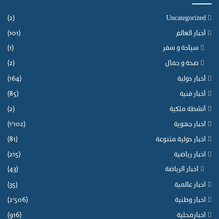
ل
ي
ب
(2)
Uncategorized
م
ا
ا
أخبار العالم
(101)
ع
ل
ة
سياحة و سفر
(1)
إ
و
د
صحة و جمال
(2)
ت
م
ح
أخبار دولية
(164)
ا
ق
ج
أخبار فنية
(85)
ي
و
أنشطة ملكية
(2)
ق
ا
ا
ل
اخبار جهوية
(1٬102)
ل
أ
اخبار دولية متنوعة
(81)
ع
م
د
ل
اخبار رياضية
(215)
ا
ل
اخبار الرياضة
(43)
ل
أ
ة
ط
اخبار عالمية
(35)
ا
ف
اخبار وطنية
(2٬506)
ل
ا
ا
ل
اخبارمحلية
(916)