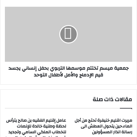
ه
ش
ج
ا
م
ش
ع
ة
ي
ا
ة
ل
م
ا
ي
ج
س
ت
م
جمعية ميسم تختتم موسمها التربوي بحفل إنساني يجسد
م
ت
قيم الإدماج والأمل لأطفال التوحد
ا
خ
ع
ت
ي
ت
ة
م
مقالات ذات صلة
و
م
غ
و
ي
س
ا
مريرت اقليم خنيفرة تحتج من أجل
عامل إقليم الفقيه بن صالح يترأس
م
ب
الماء.حين يتحول العطش الى
لحظة وطنية خالدة للإنصات
ه
رسالة انذار المسؤولين
للخطاب الملكي السامي وتجديد
ا
ا