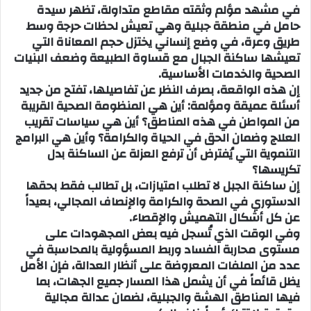
في مشهد مؤلم وثقته مقاطع متداولة، تظهر سيدة
حامل في منطقة جبلية وهي تعيش لحظات حرجة وسط
طريق وعرة، في وضع إنساني يختزل حجم المعاناة التي
تعيشها ساكنة الجبال مع قساوة الطبيعة وضعف البنيات
الصحية والخدمات الأساسية.
إن هذه الواقعة، بصرف النظر عن تفاصيلها، تفتح من جديد
أسئلة عميقة ومؤلمة: أين هي المنظومة الصحية القريبة
من المواطن في هذه المناطق؟ أين هي سياسات تقريب
العلاج وضمان الحق في الحياة والكرامة؟ وأين هي البرامج
التنموية التي يُفترض أن ترفع العزلة عن الساكنة بدل
تكريسها؟
إن ساكنة الجبل لا تطلب امتيازات، بل تطالب فقط بحقها
الدستوري في الصحة والكرامة والإنصاف المجالي، بعيداً
عن كل أشكال التهميش والإقصاء.
وفي الوقت الذي تُسجل فيه بعض المجهودات على
مستوى محاربة الفساد وربط المسؤولية بالمحاسبة في
عدد من الملفات المعروضة على أنظار العدالة، فإن الأمل
يظل قائماً في أن يشمل هذا المسار جميع الجهات، بما
فيها المناطق الهشة والجبلية، لضمان عدالة مجالية