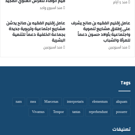
قيم الوفاء للعرش العلوي المجيد
ل
ا
منذ 5 أيام
ح
ل
منذ أسبوع واحد
ل
ت
و
ر
عامل إقليم الفقيه بن صالح يشرف
عامل إقليم الفقيه بن صالح يدشن
ل
ب
على إطلاق مشاريع تنموية
مشاريع اجتماعية وتربوية جديدة
:
واجتماعية بأولاد حسون دعماً
بجماعة الخلفية دعماً للتنمية
و
د
للمرأة والشباب
البشرية
ي
ع
ب
منذ أسبوعين
منذ أسبوعين
و
ح
ة
ف
ع
ل
ا
إ
ج
ن
Tags
ل
س
ة
ا
ل
ن
إ
nam
mea
Maecenas
interpretaris
elementum
aliquam
ي
ن
ي
Vivamus
Tempor
tantas
reprehendunt
posuere
ص
ج
ا
س
ف
تصنيفات
د
ا
ق