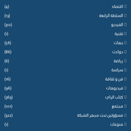
ج
ا
اقتصاد
(4)
ت
ل
م
ت
السلطة الرابعة
(13)
ا
و
الفيديو
(312)
ع
ح
ي
د
تقنية
(1)
ة
جهات
(56)
ت
ح
حوادث
(86)
ت
رياضة
(6)
ع
ي
سياسة
(1)
و
فن و ثقافة
(16)
ن
ا
فيديوهات
(96)
ل
كتاب الراي
(363)
م
ن
مجتمع
(101)
د
مسؤولين تحت مجهر الشبكة
(322)
و
منوعات
(1)
ب