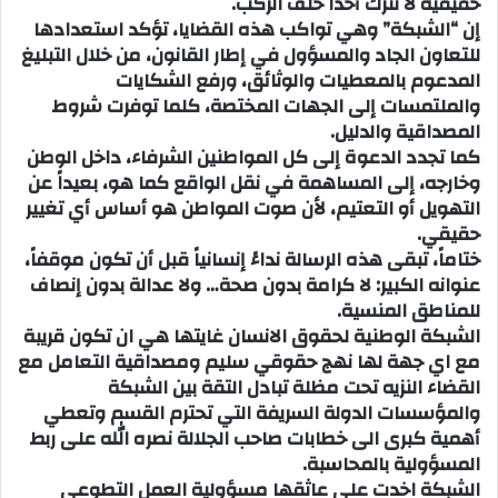
حقيقية لا تترك أحداً خلف الركب.
إن “الشبكة” وهي تواكب هذه القضايا، تؤكد استعدادها
للتعاون الجاد والمسؤول في إطار القانون، من خلال التبليغ
المدعوم بالمعطيات والوثائق، ورفع الشكايات
والملتمسات إلى الجهات المختصة، كلما توفرت شروط
المصداقية والدليل.
كما تجدد الدعوة إلى كل المواطنين الشرفاء، داخل الوطن
وخارجه، إلى المساهمة في نقل الواقع كما هو، بعيداً عن
التهويل أو التعتيم، لأن صوت المواطن هو أساس أي تغيير
حقيقي.
ختاماً، تبقى هذه الرسالة نداءً إنسانياً قبل أن تكون موقفاً،
عنوانه الكبير: لا كرامة بدون صحة… ولا عدالة بدون إنصاف
للمناطق المنسية.
الشبكة الوطنية لحقوق الانسان غايتها هي ان تكون قريبة
مع اي جهة لها نهج حقوقي سليم ومصداقية التعامل مع
القضاء النزيه تحت مظلة تبادل التقة بين الشبكة
والمؤسسات الدولة السريفة التي تحترم القسم وتعطي
أهمية كبرى الى خطابات صاحب الجلالة نصره الله على ربط
المسؤولية بالمحاسبة.
الشبكة اخدت على عاثقها مسؤولية العمل التطوعي