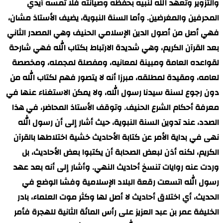
والتزوير وتعهد الله لنبيه بحفظه وصيانته فلا تمسه أيدي
المحرفين والمغرضين. وأما السنة النبوية، يضيف الأستاذ مشان،
فهي أصل من أصول الدين الإسلامي الحنيف وهي المصدر الثاني
بعد القرآن الكريم، وهي شديدة الارتباط بكتاب الله فهي شارحة
لقواعده العامة ومبينة لمعانيه، ومفصلة لمجمله، ومخصصة
لعامه، ومقيدة لمطلقه، مبرزا أنه لا يتصور فهم لكتاب الله من
دون رجوع لسنة سيدنا رسول الله، ولا يمكن الاستغناء عنها في
معرفة أحكام الشرع الحنيف. وتوقف الأستاذ المحاضر، في هذا
الصدد، عند تدوين السنة النبوية، حيث أشار إلى أن رسول الله
نهى في بداية الأمر عن كتابة الأحاديث خشية اختلاطها بالقرآن
الكريم، لكنه أذن لبعض الصحابة أن يكتبوا بعض الأحاديث، بل
وردت عنه روايات تنسخ أحاديث النهي. وأشار إلى أنه بعد عهد
رسول الله اتسعت رقعة البلاد الإسلامية وفشا الوضع في
الحديث، أي اختلاق أحاديث لا أصل لها وكثر موت العلماء، بادر
الخليفة عمر بن عبد العزيز على رأس المائة الثانية للهجرة فأمر