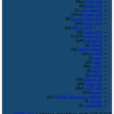
أخبار دولية
(164)
أخبار فنية
(85)
أنشطة ملكية
(2)
اخبار جهوية
(1٬102)
اخبار دولية متنوعة
(81)
اخبار رياضية
(215)
اخبار الرياضة
(43)
اخبار عالمية
(35)
اخبار وطنية
(2٬506)
اخبارمحلية
(916)
اقتصاد
(4)
السلطة الرابعة
(13)
الفيديو
(312)
تقنية
(1)
جهات
(56)
حوادث
(86)
رياضة
(6)
سياسة
(1)
فن و ثقافة
(16)
فيديوهات
(96)
كتاب الراي
(363)
مجتمع
(101)
مسؤولين تحت مجهر الشبكة
(322)
منوعات
(1)
هيئة التحرير
(1)
© حقوق النشر 2026، جميع الحقوق محفوظة |
صوت الأطلس