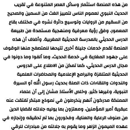
من هذه المنصة استثمار وسائل العصر المتنوعة في تقريب
الحديث النبوي لعموم الناس لتمييز الغث من السمين والصحيح
من السقيم من الروايات وتوسيع دائرة نشره في مختلف بقاع
المعمور، وفق رؤية معرفية ومنهجية مستمدة من طبيعة
الدرس الحديثي بالمدرسة الحديثية المغربية. وأضاف أن هذه
المنصة تقدم خدمات جليلة أخرى تتيحها للمتصفح منها الوقوف
على جهود المغاربة في خدمة الحديث، وما ألفوا وما دونوا في
مجال الدرس الحديثي، كما تمكن من الاطلاع على الدروس
الحديثية المتلفزة والبرامج الإعلامية والمحاضرات العلمية
والندوات واللقاءات ذات الصلة بحديث رسول الله أو السيرة
النبوية، وغيرها كثير. وخلص الأستاذ مشان إلى أن علماء
المملكة مدركون أنهم ينخرطون في نموذج مبتكر تفتقت عنه
عبقرية أمير المؤمنين، ومعتزون بما يوليه جلالته لقضايا الدين
من صنوف الرعاية والعناية، وفخورون بما تم تحقيقه وإنجازه في
عهده الميمون الزاهر وما يقوم به جلالته من مبادرات للرقي