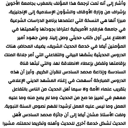
وأشار إلى أنه تمت ترجمة هذا المؤلف بالمغرب بجامعة الأخوين
بإشراف من وزارة الأوقاف والشؤون الإسلامية إلى الإنجليزية،
مبرزا أنها هي النسخة التي اعتمدها برنامج الدراسات الشرعية
في جامعة هارفارد الأمريكية اعترافا بجودتها وأهميتها في
الاطلاع على أول كتاب حديثي وصل إلينا. ومن جهود أمير
المؤمنين أيضا في خدمة الحديث الشريف، يضيف المحاضر، هناك
الدروس الحديثية بشقها البياني والتفاعلي التي أمر جلالة الملك
بإقامتها وتفضل بإعطاء الانطلاقة لها، والتي تبثها قناة
السادسة وإذاعة محمد السادس للقرآن الكريم. وأبرز أن هذه
الدروس المباركة أسهمت في إغناء المشهد الديني الإعلامي
بتقريب علماء الأمة ولا سيما أهل الحديث من الناس بالتفاعل
معهم في تمييز ما صح من الحديث وما لم يصح منه وما عليه
العمل وما ليس عليه العمل ترشيدا لفهم نصوص السنة النبوية.
ولفت الأستاذ مشان أيضا إلى أن جائزة محمد السادس لأهل
الحديث تشكل خدمة أخرى للحديث وأهله وتكريما لحملته، مشيرا