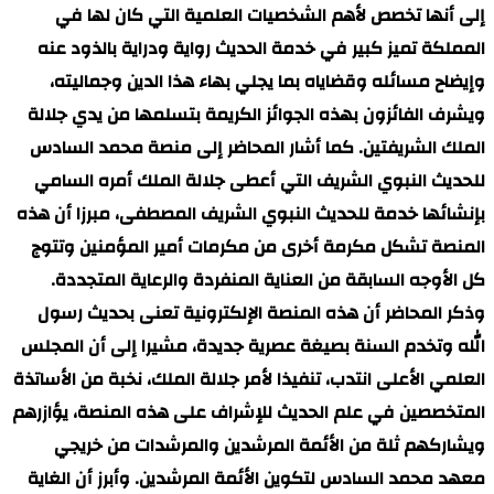
إلى أنها تخصص لأهم الشخصيات العلمية التي كان لها في
المملكة تميز كبير في خدمة الحديث رواية ودراية بالذود عنه
وإيضاح مسائله وقضاياه بما يجلي بهاء هذا الدين وجماليته،
ويشرف الفائزون بهذه الجوائز الكريمة بتسلمها من يدي جلالة
الملك الشريفتين. كما أشار المحاضر إلى منصة محمد السادس
للحديث النبوي الشريف التي أعطى جلالة الملك أمره السامي
بإنشائها خدمة للحديث النبوي الشريف المصطفى، مبرزا أن هذه
المنصة تشكل مكرمة أخرى من مكرمات أمير المؤمنين وتتوج
كل الأوجه السابقة من العناية المنفردة والرعاية المتجددة.
وذكر المحاضر أن هذه المنصة الإلكترونية تعنى بحديث رسول
الله وتخدم السنة بصيغة عصرية جديدة، مشيرا إلى أن المجلس
العلمي الأعلى انتدب، تنفيذا لأمر جلالة الملك، نخبة من الأساتذة
المتخصصين في علم الحديث للإشراف على هذه المنصة، يؤازرهم
ويشاركهم ثلة من الأئمة المرشدين والمرشدات من خريجي
معهد محمد السادس لتكوين الأئمة المرشدين. وأبرز أن الغاية