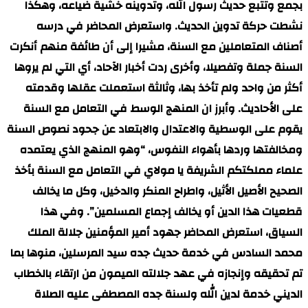
بجمع وتتبع حديث رسول الله، وتدوينه خشية ضياعه، وهكذا
نشطت حركة تدوين الحديث. واستعرض المحاضر في درسه
أصناف المتعاملين مع السنة، مشيرا إلى أن طائفة منهم أنكرت
السنة جملة وتفصيلا، وأخرى ردت أخبار الآحاد، أي التي لم يروها
أكثر من واحد ولم تأخذ بها، وثالثة استعملت عقلها وقدمته
على الأحاديث. وأبرز ان المنهج الوسط في التعامل مع السنة
يقوم على الوسطية والاعتدال والابتعاد عن جحود نصوص السنة
ومخالفتها وردها بأهواء النفوس، “وهو المنهج الذي يعتمده
علماء مملكتكم الشريفة يا مولاي في التعامل مع السنة بأخذ
الصحيح الأصيل الأثيل، واطراح المنكر والدخيل، وكل ما يخالف
قطعيات هذا الدين أو يخالف إجماع المسلمين”. وفي هذا
السياق، استعرض المحاضر جهود أمير المؤمنين جلالة الملك
محمد السادس في خدمة حديث جده سيد المرسلين، منوها بما
تم تحقيقه وإنجازه في عهد جلالته الميمون من ارتقاء بالخطاب
الديني خدمة لدين الله ولسنة جده المصطفى عليه الصلاة