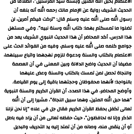
الاعتصام بحبل الله المتين وبسنة سيد المرسلين”، انطلاقا من
الحديث الشريف رواية عن الإمام مالك رحمه الله أنه بلغه أن
رسول الله صلى الله عليه وسلم قال: “تركت فيكم أمرين، لن
تضلوا ما تمسكتم بهما: كتاب الله وسنة نبيه”. وفي مستهل
هذا الدرس، أكد المحاضر أن هذا الحديث النبوي الشريف يعد من
جوامع كلمه صلى الله عليه وسلم، وفيه من الفوائد الحث على
الاعتصام بالكتاب والسنة ودعوة للزوم نهجهما واتباع سبيلهما،
مضيفا أن الحديث واضح الدلالة وبين المعنى في أن العصمة
والنجاة تحصل لمن تمسك بالكتاب والسنة وعض عليهما
بالنواجذ؛ لأنهما محفوظان وحجتهما باقية إلى يوم القيامة.
وأوضح المحاضر، في هذا الصدد، أن القرآن الكريم والسنة النبوية
“هما حبل الله المتين، وهما سبيل النجاة”، مشيرا إلى أن الله
تعالى تكفل بحفظ القرآن الكريم فقال جل في علاه “إنا نحن نزلنا
الذكر وإنا له لحافظون”، حيث حفظه تعالى من أن يزاد فيه باطل
أو أن ينقص منه، وصانه من أن تمتد إليه يد التحريف والبديل