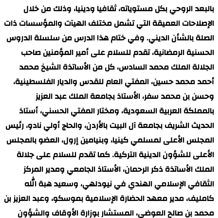
بالبعد الروحي بكل مستوياته، ثقافيا ودينيا، وذلك من خلال
الإصلاحات العميقة التي تشمل مختلف الهيآت والمؤسسات ذات
الصلة بالشأن الديني. وفي ختام هذا الدرس من سلسلة الدروس
الحسنية الرمضانية، تقدم للسلام على أمير المؤمنين صاحب
الجلالة الملك محمد السادس، كل من الأساتذة الشيخ محمد
أحمد محمد حسين، المفتي العام للقدس والديار الفلسطينية،
وحسن بن محمد سفر، الأستاذ بجامعة الملك عبد العزيز
بالمملكة العربية السعودية، ومختار المفتي الحسني، أستاذ
الحديث الشريف بجامعة آل البيت بالأردن، والحاج أولي نادو، رئيس
المجلس الأعلى لمسلمي كينيا، وبنيامين إرول، العضو بالمجلس
الأعلى للشؤون الدينية التركية. كما تقدم للسلام على جلالة
الملك الأساتذة ذكر الرحمان، الأستاذ الجامعي ومدير المركز
الثقافي الإسلامي الهندي في نيودلهي، وسعيد هبة الله
كامليف، مدير معهد الحضارة الإسلامية بموسكو، وعبد العزيز بن
محمد بن صالح العوضي، المستشار بوزارة الأوقاف والشؤون