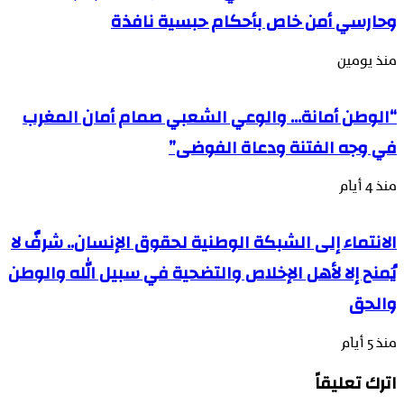
وحارسي أمن خاص بأحكام حبسية نافذة
منذ يومين
“الوطن أمانة… والوعي الشعبي صمام أمان المغرب
في وجه الفتنة ودعاة الفوضى”
منذ 4 أيام
الانتماء إلى الشبكة الوطنية لحقوق الإنسان.. شرفٌ لا
يُمنح إلا لأهل الإخلاص والتضحية في سبيل الله والوطن
والحق
منذ 5 أيام
اترك تعليقاً