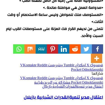
<المسؤولية أمانة على رقبة كل حامل لمهنة الطب >
<مدوامة العمل هي مواطنة صالحة .>
<المستوصف ملك للمواطن وليس ساعة الاستحمام أو وقت
الثالت.>
نتمنى من لديهم القرار فك العزلة على مستوصفات القرب ايام
السبت والأحد.
فيسبوك
‫X
لينكدإن
بينتيريست
‫Pocket
Odnoklassniki
شاركها
فيسبوك
‫X
لينكدإن
بينتيريست
Odnoklassniki
‫Pocket
مشاركة عبر البريد
طباعة
اعتقال مدير تنميةالقدرات الشبابية بازيلال
اعتقال مدير تنميةالقدرات الشبابية بازيلال