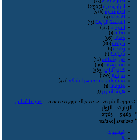
اخبار عالمية
(35)
اخبار وطنية
(2٬505)
اخبارمحلية
(916)
اقتصاد
(4)
السلطة الرابعة
(13)
الفيديو
(312)
تقنية
(1)
جهات
(56)
حوادث
(86)
رياضة
(6)
سياسة
(1)
فن و ثقافة
(16)
فيديوهات
(96)
كتاب الراي
(363)
مجتمع
(100)
مسؤولين تحت مجهر الشبكة
(321)
منوعات
(1)
هيئة التحرير
(1)
© حقوق النشر 2026، جميع الحقوق محفوظة |
صوت الأطلس
الزيارات
الزوار
2٬765
5٬463
*
| 112٬253
294٬230
*
فيسبوك
‫X