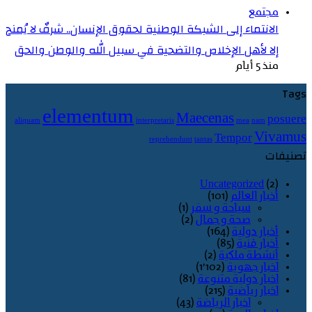
مجتمع
الانتماء إلى الشبكة الوطنية لحقوق الإنسان.. شرفٌ لا يُمنح
إلا لأهل الإخلاص والتضحية في سبيل الله والوطن والحق
منذ 5 أيام
Tags
elementum
Maecenas
posuere
aliquam
interpretaris
mea
nam
Vivamus
Tempor
reprehendunt
tantas
تصنيفات
Uncategorized
(2)
أخبار العالم
(101)
سياحة و سفر
(1)
صحة و جمال
(2)
أخبار دولية
(164)
أخبار فنية
(85)
أنشطة ملكية
(2)
اخبار جهوية
(1٬102)
اخبار دولية متنوعة
(81)
اخبار رياضية
(215)
اخبار الرياضة
(43)