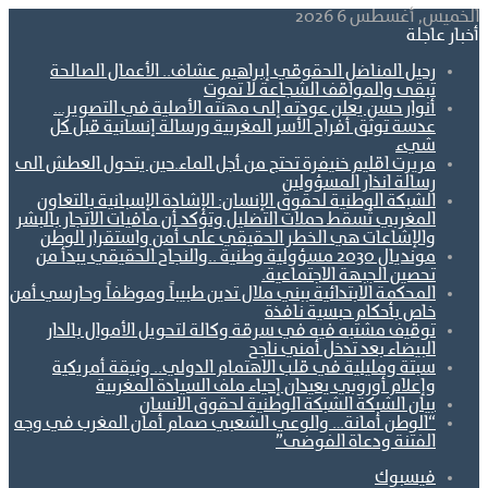
الخميس, أغسطس 6 2026
أخبار عاجلة
رحيل المناضل الحقوقي إبراهيم عشاف.. الأعمال الصالحة
تبقى والمواقف الشجاعة لا تموت
أنوار حسن يعلن عودته إلى مهنته الأصلية في التصوير…
عدسة توثق أفراح الأسر المغربية ورسالة إنسانية قبل كل
شيء
مريرت اقليم خنيفرة تحتج من أجل الماء.حين يتحول العطش الى
رسالة انذار المسؤولين
الشبكة الوطنية لحقوق الإنسان: الإشادة الإسبانية بالتعاون
المغربي تُسقط حملات التضليل وتؤكد أن مافيات الاتجار بالبشر
والإشاعات هي الخطر الحقيقي على أمن واستقرار الوطن
مونديال 2030 مسؤولية وطنية ..والنجاح الحقيقي يبدأ من
تحصين الجبهة الاجتماعية.
المحكمة الابتدائية ببني ملال تدين طبيباً وموظفاً وحارسي أمن
خاص بأحكام حبسية نافذة
توقيف مشتبه فيه في سرقة وكالة لتحويل الأموال بالدار
البيضاء بعد تدخل أمني ناجح
سبتة ومليلية في قلب الاهتمام الدولي.. وثيقة أمريكية
وإعلام أوروبي يعيدان إحياء ملف السيادة المغربية
بيان الشبكة الشبكة الوطنية لحقوق الانسان
“الوطن أمانة… والوعي الشعبي صمام أمان المغرب في وجه
الفتنة ودعاة الفوضى”
فيسبوك