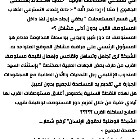
التي تستدعي الاسعافات الأولية ” حماية الأكتطاط بالمشفى
الجهوي { مثلا }؛ إدا قدر الله ” < حالة إغماء، لاتسترعي الذهاب
إلى قسم المستعجلات ” يكفي إيجاد حلول لها داخل
المستوصف القرب بدون أدنى مشاكل ؟>
المستوصف له دور كبير وايجابي بواسطة المداومة مادام هو
المسؤول الرئيسي على مراقبة مشاكل الموقع المتواجد به.
الشبكة ترى تجاهل وتساهل وتقاعس وإهمال لقيمة مستوصف
القرب من طرف بعض الجهات الطبية المختصة ” بإستثناء السيد
المندوب الإقليمي رجل التحديات والأدن الصاغية مع المجهودات
الجبارة في تقديم يد المساعدة للجميع بدون تمييز.
هل لهذه النقطة السلبية بخصوص أغلاق مستوصفات القرب لها
أيادي خفية من خلال تقزيم دور المستوصف لوظيفة تقريب
العلاج لساكنة القرب ؟؟؟؟؟
الشبكة الوطنية لحقوق الإنسان” ترفع شعار….
<الصحة للجميع >