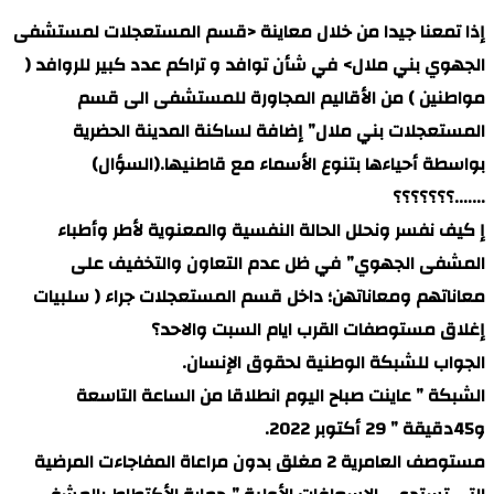
إذا تمعنا جيدا من خلال معاينة <قسم المستعجلات لمستشفى
الجهوي بني ملال> في شأن توافد و تراكم عدد كبير للروافد (
مواطنين ) من الأقاليم المجاورة للمستشفى الى قسم
المستعجلات بني ملال” إضافة لساكنة المدينة الحضرية
بواسطة أحياءها بتنوع الأسماء مع قاطنيها.(السؤال)
…….؟؟؟؟؟؟؟
إ كيف نفسر ونحلل الحالة النفسية والمعنوية لأطر وأطباء
المشفى الجهوي” في ظل عدم التعاون والتخفيف على
معاناتهم ومعاناتهن؛ داخل قسم المستعجلات جراء ( سلبيات
إغلاق مستوصفات القرب ايام السبت والاحد؟
الجواب للشبكة الوطنية لحقوق الإنسان.
الشبكة ” عاينت صباح اليوم انطلاقا من الساعة التاسعة
و45دقيقة ” 29 أكتوبر 2022.
مستوصف العامرية 2 مغلق بدون مراعاة المفاجاءت المرضية