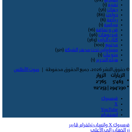
تقنية
(1)
جهات
(56)
حوادث
(86)
رياضة
(6)
سياسة
(1)
فن و ثقافة
(16)
فيديوهات
(96)
كتاب الراي
(363)
مجتمع
(100)
مسؤولين تحت مجهر الشبكة
(321)
منوعات
(1)
هيئة التحرير
(1)
© حقوق النشر 2026، جميع الحقوق محفوظة |
صوت الأطلس
الزيارات
الزوار
2٬765
5٬463
*
| 112٬253
294٬230
*
فيسبوك
‫X
‫YouTube
انستقرام
فيسبوك
‫X
واتساب
تيلقرام
ڤايبر
زر الذهاب إلى الأعلى