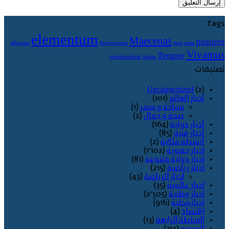
Tags
elementum
Maecenas
posuere
aliquam
interpretaris
mea
nam
Vivamus
Tempor
reprehendunt
tantas
تصنيفات
Uncategorized
(2)
أخبار العالم
(101)
سياحة و سفر
(1)
صحة و جمال
(2)
أخبار دولية
(164)
أخبار فنية
(85)
أنشطة ملكية
(2)
اخبار جهوية
(1٬102)
اخبار دولية متنوعة
(81)
اخبار رياضية
(215)
اخبار الرياضة
(43)
اخبار عالمية
(35)
اخبار وطنية
(2٬505)
اخبارمحلية
(916)
اقتصاد
(4)
السلطة الرابعة
(13)
الفيديو
(312)