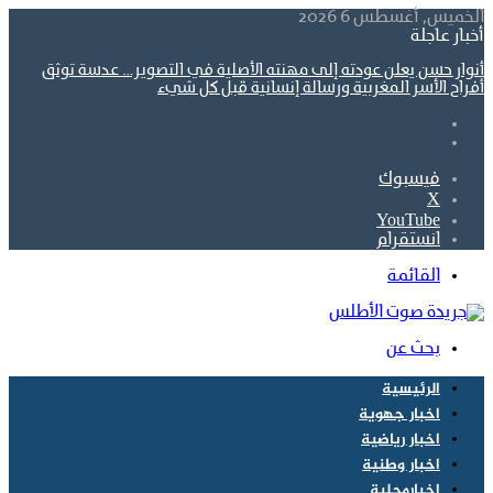
الخميس, أغسطس 6 2026
أخبار عاجلة
أنوار حسن يعلن عودته إلى مهنته الأصلية في التصوير… عدسة توثق
أفراح الأسر المغربية ورسالة إنسانية قبل كل شيء
فيسبوك
‫X
‫YouTube
انستقرام
القائمة
بحث عن
الرئيسية
اخبار جهوية
اخبار رياضية
اخبار وطنية
اخبارمحلية