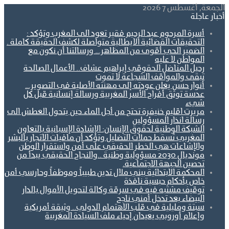
الجمعة, أغسطس 7 2026
أخبار عاجلة
أسرة المرحوم عبد الرحيم فقير تعود الى المغرب وتؤكد :
التحقيقات القضائية الايطالية متواصلة لكشف الحقيقة كاملة .
الضمير الحي أقوى من المظاهر… ورسالتنا أن نكون مع
المواطن لا عليه
رحيل المناضل الحقوقي إبراهيم عشاف.. الأعمال الصالحة
تبقى والمواقف الشجاعة لا تموت
أنوار حسن يعلن عودته إلى مهنته الأصلية في التصوير…
عدسة توثق أفراح الأسر المغربية ورسالة إنسانية قبل كل
شيء
مريرت اقليم خنيفرة تحتج من أجل الماء.حين يتحول العطش الى
رسالة انذار المسؤولين
الشبكة الوطنية لحقوق الإنسان: الإشادة الإسبانية بالتعاون
المغربي تُسقط حملات التضليل وتؤكد أن مافيات الاتجار بالبشر
والإشاعات هي الخطر الحقيقي على أمن واستقرار الوطن
مونديال 2030 مسؤولية وطنية ..والنجاح الحقيقي يبدأ من
تحصين الجبهة الاجتماعية.
المحكمة الابتدائية ببني ملال تدين طبيباً وموظفاً وحارسي أمن
خاص بأحكام حبسية نافذة
توقيف مشتبه فيه في سرقة وكالة لتحويل الأموال بالدار
البيضاء بعد تدخل أمني ناجح
سبتة ومليلية في قلب الاهتمام الدولي.. وثيقة أمريكية
وإعلام أوروبي يعيدان إحياء ملف السيادة المغربية