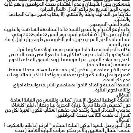
يتمسكون بحبل الشيطان وعدم الاهتمام بصحة المواطنين ولهم غاية
سوى الربح السريع مع تراكم المال <المال الحرام>.
حكايتنا من ألف ليلة وليلة ولاتنتهي إلا بنهاية سجن خوانة المبادئ
والاخلاق.
لنعود لصلب الموضوع.
بداية ارفع الاحترام والتقدير للسبد قائد المقاطعة السادسة والطبيبة
البطارية من خلال اكتشافهم لبقرة يوم أمس 22ماي2022 وهي
مقبلة على الدبح السري بدون خاتم الطبيبة من طرف جزار حاول إخفاء
مرض البقرة .
فكانت الصرامة في اتخاد المواقف رغم محاولات متكررة لشراء
السكوت وترك الماء يجري كما كان سابقا مع البعض قصد الترخيص
للدبح رغم تواجد المرض .عبر الموفقة لتزويد السوق المحلي للحوم
مايسمى( شبه الجيفة).
مصدر الخبر مفاده من شخص ( احريفي في المهنة بعدما استيقط
ضميره واتصل بالشبكة والجريدة مباشرة وأكد لنا الخبر تلقائيا وطلب
عدم ذكر اسمه.
السيدة الطبيبة والقائد قاموا بمهامهم الشريف بواسطة احراق
وإتلاف لحوم البقرة .
السؤال.
الشبكة الوطنية لحقوق الإنسان تطالب وتلتمس من النيابة العامة
حول تخصيص شرطة سرية لزيارة المجزرة ليلا ونهارا ، ليتم اكتشاف
عديمي الضمائر الحية وتتخد في حقهم العقاب لتكون العبرة لكل من
تسول له نفسه التلاعب بصحة المواطنين .
السؤال.
هل الخبر وصل للسيد الوكيل الملك المحترم ” أم تم إحاطته بالسكوت ؟
نتمنى اعتقال المعنيين بالأمر بحكم صرامة النيابة العامة ( صحة