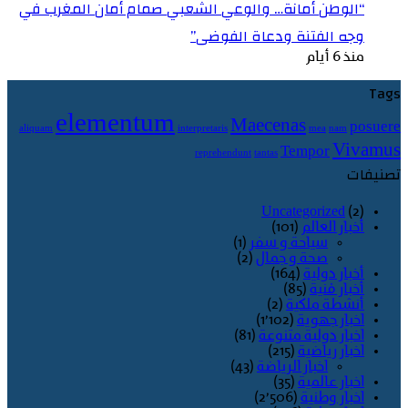
“الوطن أمانة… والوعي الشعبي صمام أمان المغرب في
وجه الفتنة ودعاة الفوضى”
منذ 6 أيام
Tags
elementum
Maecenas
posuere
aliquam
interpretaris
mea
nam
Vivamus
Tempor
reprehendunt
tantas
تصنيفات
Uncategorized
(2)
أخبار العالم
(101)
سياحة و سفر
(1)
صحة و جمال
(2)
أخبار دولية
(164)
أخبار فنية
(85)
أنشطة ملكية
(2)
اخبار جهوية
(1٬102)
اخبار دولية متنوعة
(81)
اخبار رياضية
(215)
اخبار الرياضة
(43)
اخبار عالمية
(35)
اخبار وطنية
(2٬506)