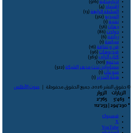
اخبارمحلية
(916)
اقتصاد
(4)
السلطة الرابعة
(13)
الفيديو
(312)
تقنية
(1)
جهات
(56)
حوادث
(86)
رياضة
(6)
سياسة
(1)
فن و ثقافة
(16)
فيديوهات
(96)
كتاب الراي
(363)
مجتمع
(101)
مسؤولين تحت مجهر الشبكة
(322)
منوعات
(1)
هيئة التحرير
(1)
© حقوق النشر 2026، جميع الحقوق محفوظة |
صوت الأطلس
الزيارات
الزوار
2٬765
5٬463
*
| 112٬253
294٬230
*
فيسبوك
‫X
‫YouTube
انستقرام