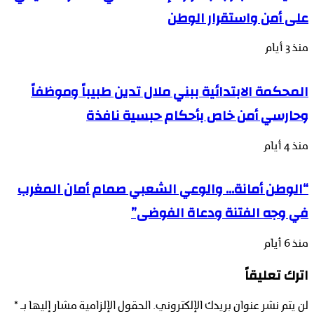
على أمن واستقرار الوطن
منذ 3 أيام
المحكمة الابتدائية ببني ملال تدين طبيباً وموظفاً
وحارسي أمن خاص بأحكام حبسية نافذة
منذ 4 أيام
“الوطن أمانة… والوعي الشعبي صمام أمان المغرب
في وجه الفتنة ودعاة الفوضى”
منذ 6 أيام
اترك تعليقاً
لن يتم نشر عنوان بريدك الإلكتروني.
الحقول الإلزامية مشار إليها بـ
*