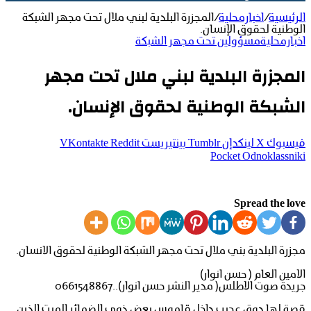
الرئيسية
/
اخبارمحلية
/
المجزرة البلدية لبني ملال تحت مجهر الشبكة
الوطنية لحقوق الإنسان.
اخبارمحلية
مسؤولين تحت مجهر الشبكة
المجزرة البلدية لبني ملال تحت مجهر
الشبكة الوطنية لحقوق الإنسان.
فيسبوك
‫X
لينكدإن
بينتيريست
‫Pocket
Odnoklassniki
Spread the love
مجزرة البلدية بني ملال تحت مجهر الشبكة الوطنية لحقوق الانسان.
الامين العام ( حسن انوار)
جريدة صوت الاطلس( مدير النشر حسن انوار)..0661548867
قصة لها دوق عجيب داخل قاموس بعض ذوي الضمائر الميت الذين