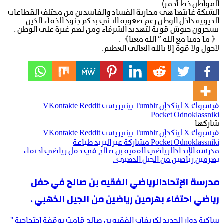
المواطن خط أحمر).
الشبكة غايتها هي محاربة الفساد والفاسدين من مختلف القطاعات
الحيوية داخل الوطن رغم صعوبة التبني بحكم جنود الخفاء الذين
يسخرون جيوش قوية لتهديد الشرفاء ومن لهم غيرة على الوطن .
《 ما دمنا مع الله ” الله معنا》.
لاحول ولا قوة إلا بالله العالي العظيم.
فيسبوك
‫X
لينكدإن
بينتيريست
‫Pocket
Odnoklassniki
شاركها
فيسبوك
‫X
لينكدإن
بينتيريست
Odnoklassniki
‫Pocket
مشاركة عبر البريد
طباعة
مدرسة الإتحادالرياضي الفقيه بن صالح في حفل رياضي احتفاء
بهرمين رياضين من الجيل الذهبي .
مدرسة الإتحادالرياضي الفقيه بن صالح في حفل
رياضي احتفاء بهرمين رياضين من الجيل الذهبي .
ساكنة دوار الجديد لكريفات الفقيه بن صالح قامت بوقفة احتجاجية "